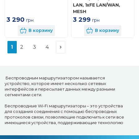
LAN, 1xFE LAN/WAN,
MESH
3 290
3 299
грн
грн
В корзину
В корзину
1
2
3
4
Беспроводным маршрутизатором называется
устройство, которое имеет несколько сетевых
интерфейсов и пересылает данных между разными
сегментами сети.
Беспроводные Wi-Fi маршрутизаторы – это устройства
для создания соединения с помощью беспроводных
протоколов связи, позволяющие подключить к сети все
имеющиеся устройства, поддерживающие технологию
Wi-Fi (нетбуки, ноутбуки, планшеты, смартфоны и
прочие). Эти устройства позволяют пользоваться