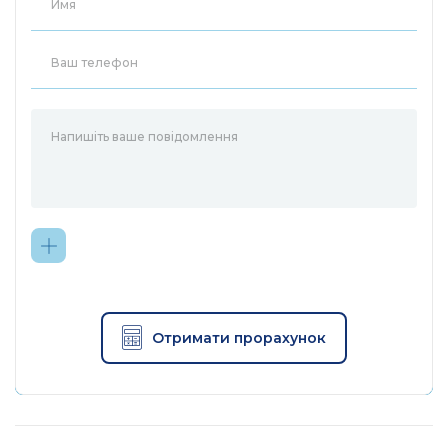
11n: до 400 Мбит/c (д
11g: до 54 Мбит/c (ди
11b: до 11 Мбит/c (дин
5 ГГц:
11ac VHT80: -62 дБм
11ac VHT40: -65 дБм
11ac VHT20: -69 дБм
11n HT40: -71 дБм
Отримати прорахунок
11n HT20: -74 дБм
Чувствительность приема
11a 54 Мбит/с: -77 дБм