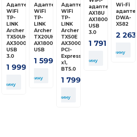
WiFi-
Адаптер
Адаптер
Адаптер
Wi-Fi
AC1300 Беспроводной 
адаптер
WiFi
WiFi
WiFi
адапте
AX18U
TP-
TP-
TP-
DWA-
Руководство по быстр
AX1800,
LINK
Упаковка содержит
LINK
LINK
X582
USB
Archer
Archer
Archer
Диск CD
3.0
2 263
TX50UH
TX20UH
TX50E
1 791
USB 3.0 кабель 1м
AX3000,
AX1800,
AX3000,
грн
В
USB
USB
PCI-
корзину
В
В
Поддержка Windows 10
3.0
Express
к
1 599
корзину
Системные требования
грн
x1,
1 999
macOS
грн
BT5.0
В
корзину
1 799
Рабочая температура: 
грн
орзину
В
Окружающая среда
Относительная влажнос
корзину
Относительная влажнос