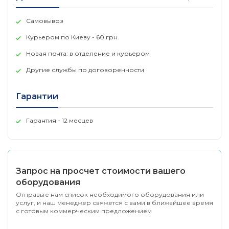
Размер ( Ш х Д х В )
84×156.3×19.2 мм
Самовывоз
Антенна
2× внешние антенны в
Курьером по Киеву - 60 грн.
Новая почта: в отделение и курьером
Параметры беспроводной связи
Другие службы по договоренности
Стандарты беспроводной
IEEE 802.11b/g/n 2.4 GH
связи
Гарантии
5 ГГц:
Гарантия - 12 месцев
11ac: до 867 Мбит/c (
11n: до 300 Мбит/c (д
Запрос на просчет стоимости вашего
11a: до 54 Мбит/c (дин
оборудования
Уровень сигнала
Отправьте нам список необходимого оборудования или
услуг, и наш менеджер свяжется с вами в ближайшее время
с готовым коммерческим предложением
2,4 ГГц: