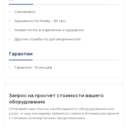
коэффициентом усиления
Самовывоз
Чипсет
Чипсет Realtek Wi-Fi 6
Курьером по Киеву - 60 грн.
Параметры беспроводной связи
Новая почта: в отделение и курьером
Другие службы по договоренности
IEEE 802.11ax/ac/n/a 5
Стандарты
ГГц
беспроводной
IEEE 802.11ax/n/g/b 2,4
Гарантии
связи
ГГц
Bluetooth 5.2
Гарантия - 12 месцев
5 ГГц
11ax: до 1201 Мбит/с
(динамическая)
11ac: до 867 Мбит/с
Запрос на просчет стоимости вашего
(динамическая)
оборудования
11n: до 300 Мбит/с
Отправьте нам список необходимого оборудования или
(динамическая)
услуг, и наш менеджер свяжется с вами в ближайшее время
с готовым коммерческим предложением
11a: до 54 Мбит/с
(динамическая)
Уровень сигнала