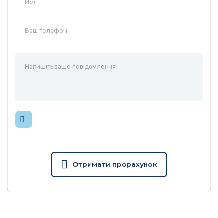
WLAN
2,4 ГГц
11ax: до 574 Мбит/с
(динамическая)
11n: до 300 Мбит/с
(динамическая)
11g: до 54 Мбит/с
(динамическая)
11b: до 11 Мбит/с
(динамическая)
5 ГГц:
11ax HE80: -57,0 дБм
11ax HE40: -60,0 дБм
11ax HE20: -63,0 дБм
11ac VHT80: -59,5 дБм
Отримати прорахунок
11ac VHT40: -62,5 дБм
11ac VHT20: -67,5 дБм
11n HT40: -69,5 дБм
11n HT20: -72,5 дБм
11a 54 Мбит/с: -74,0
WLAN