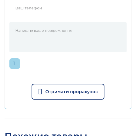
Физические
Питание
18-57 V PoE in
Температура хранения
от -40 до 70 °C
Габариты, мм
272 x 158 x 44
Отримати прорахунок