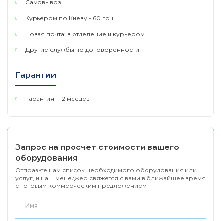
Самовывоз
23 Вт
Курьером по Киеву - 60 грн.
Новая почта: в отделение и курьером
RAM-память
512 МБ
Другие службы по договоренности
Функционал
Гарантии
IEEE 802.3af Po
Стандарты и протоколы
Ethernet
Гарантия - 12 месцев
IEEE 802.3at Po
Ethernet
Сертификаты
RoHS
Запрос на просчет стоимости вашего
оборудования
CE/RED
Отправьте нам список необходимого оборудования или
услуг, и наш менеджер свяжется с вами в ближайшее время
Дополнительно
с готовым коммерческим предложением
Операционная система
RouterOS
SwitchOS