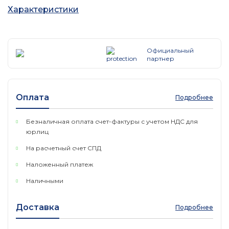
Тип
Коммутатор
Характеристики
Порты
1 x 10/100/1000 
8 x SFP+
Официальный
партнер
RS232
Тип коммутатора
управляемый
Оплата
Подробнее
Архитектура
ARM 32bit
Безналичная оплата счет-фактуры с учетом НДС для
Процессор
юрлиц
98DX8208
На расчетный счет СПД
Количество ядер процессора
2
Наложенный платеж
Номинальная частота процессора,
0.8
Наличными
ГГц
Производительность
Доставка
Подробнее
FLASH-память
16 МБ