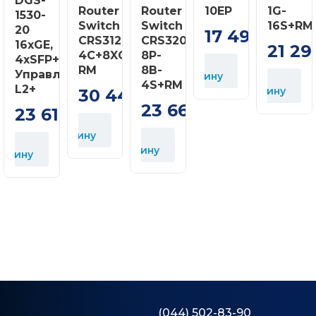
DGS-
Router
Router
10EP
1G-
1530-
Switch
Switch
16S+RM
20
17 499
грн
CRS312-
CRS320-
16xGE,
21 29
4C+8XG-
8P-
4xSFP+
В
RM
8B-
Управляемый.
корзину
В
4S+RM
L2+
корзину
30 444
грн
23 668
23 619
грн
грн
В
корзину
В
В
корзину
к
орзину
(044) 502-83-90