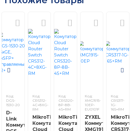
Похожие товары
Код:
Код:
Код:
Код:
Код:
DGS-
CRS312-
CRS320-
XMG1915-
CRS317-
1530-20
4C+8XG-
8P-8B-
10EP-
1G-
RM
4S+RM
EU0101F
16S+RM
D-
MikroTik
MikroTik
ZYXEL
MikroTi
Link
Комутатор
Комутатор
Коммутатор
Коммут
Коммутатор
Cloud
Cloud
XMG1915-
CRS317-