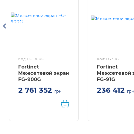
Код: FG-900G
Код: FG-91G
Fortinet
Fortinet
Межсетевой экран
Межсетевой 
FG-900G
FG-91G
2 761 352
236 412
грн
гр
Межсетевой экр
Fortinet FortiGate
8xGE RJ45 ports, 
10GE RJ45/SFP+
встроенный SSD
на 120GB