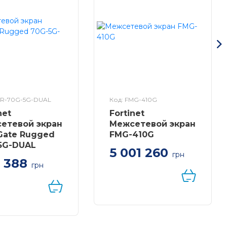
GR-70G-5G-DUAL
Код: FMG-410G
net
Fortinet
етевой экран
Межсетевой экран
iGate Rugged
FMG-410G
5G-DUAL
5 001 260
грн
 388
грн