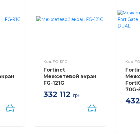
Код: FG-121G
Код: F
Fortinet
Forti
экран
Межсетевой экран
Межс
FG-121G
Fort
70G-
332 112
н
грн
432
ан
Межсетевой экран
 91G ,
FortiGate-121G 18 x GE
2 x
RJ45 ports, 8 x GE SFP
slots, 4 x 10GE SFP+
 диск
slots, встроенный SSD
диск на 480GB