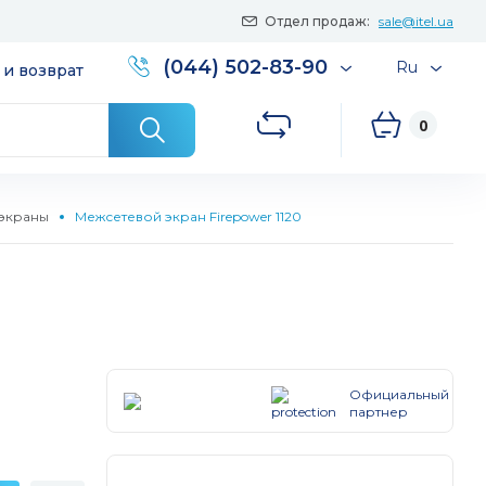
Отдел продаж:
sale@itel.ua
(044) 502-83-90
Ru
 и возврат
0
экраны
Межсетевой экран Firepower 1120
Официальный
партнер