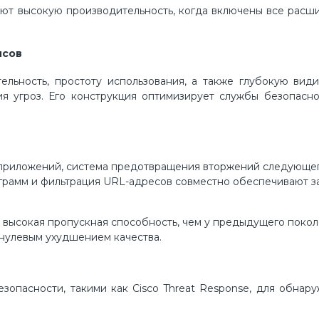
ают высокую производительность, когда включены все рас
исов
ельность, простоту использования, а также глубокую вид
я угроз. Его конструкция оптимизирует службы безопасно
ь приложений, система предотвращения вторжений следующе
грамм и фильтрация URL-адресов совместно обеспечивают з
е высокая пропускная способность, чем у предыдущего покол
 нулевым ухудшением качества.
езопасности, такими как Cisco Threat Response, для обнар