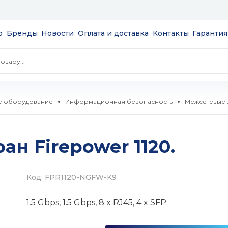
ю
Бренды
Новости
Оплата и доставка
Контакты
Гарантия
е оборудование
Информационная безопасность
Межсетевые 
экраны
ан Firepower 1120.
пции
NAS
сов и
 и модули
Код: FPR1120-NGFW-K9
S
а
1.5 Gbps, 1.5 Gbps, 8 x RJ45, 4 x SFP
ые
 SSD 2.5''
мые
и HDD 3.5''
тизаторы