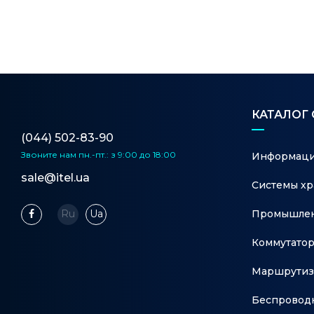
КАТАЛОГ
(044) 502-83-90
Звоните нам
пн.-пт.: з 9:00 до 18:00
Информаци
sale@itel.ua
Системы хр
Промышлен
Ru
Ua
Коммутато
Маршрутиз
Беспровод