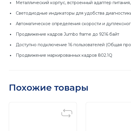
Металлический корпус, встроенный адаптер питания,
Светодиодные индикаторы для удобства диагностик
Автоматическое определения скорости и дуплексно
Продвижение кадров Jumbo frame до 9216 байт
Доступно подключение 16 пользователей (Общая проп
Продвижение маркированных кадров 802.1Q
Буфер памяти на 256 Кбайт
Рекомендуется к применению
Похожие товары
Для быстрого подключения нескольких сетевых ус
обеспечением гигабитных скоростей передачи данных