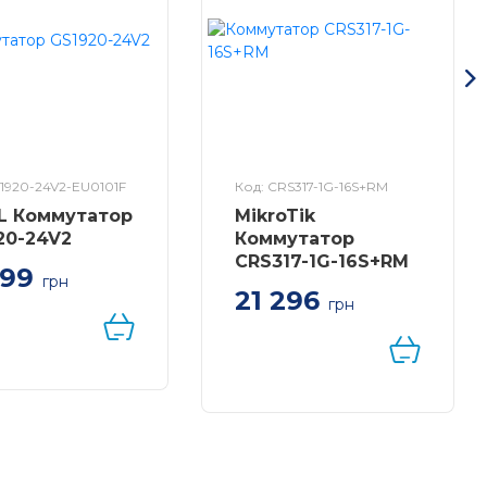
S1920-24V2-EU0101F
Код: CRS317-1G-16S+RM
L Коммутатор
MikroTik
20-24V2
Коммутатор
CRS317-1G-16S+RM
599
грн
21 296
татор ZYXEL
грн
0-24V2 — 24xGE,
Комутатор MikroTik
SFP,
Cloud Router Switch
NebulaFlex
317-1G-16S+RM