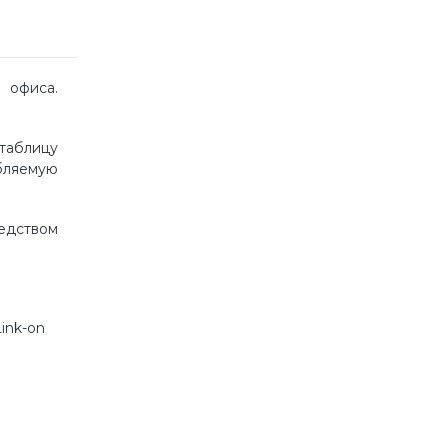
 офиса.
 таблицу
ебляемую
едством
ink-on