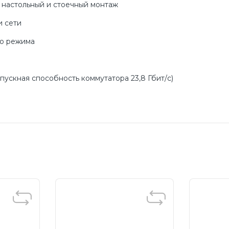
 настольный и стоечный монтаж
и сети
го режима
ускная способность коммутатора 23,8 Гбит/с)
тройств в офисе без необходимости настройки коммут