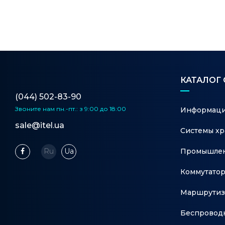
КАТАЛОГ
(044) 502-83-90
Звоните нам
пн.-пт.: з 9:00 до 18:00
Информаци
sale@itel.ua
Системы хр
Промышлен
Ru
Ua
Коммутато
Маршрутиз
Беспровод