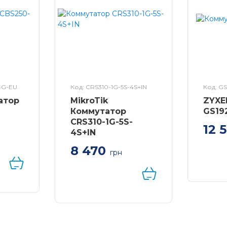
4G-EU
Код: CRS310-1G-5S-4S+IN
Код: G
атор
MikroTik
ZYXE
Коммутатор
GS19
CRS310-1G-5S-
12 
4S+IN
Комму
8 470
o
GS192
грн
-port
Комутатор MikroTik
4xGE/
G SFP
netFiber9 Cloud Router
Smart,
Switch CRS310-1G-5S-
4S+IN