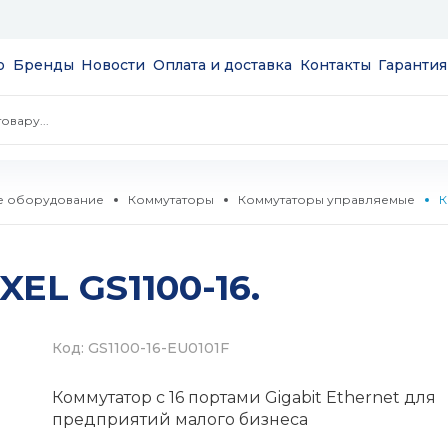
ю
Бренды
Новости
Оплата и доставка
Контакты
Гарантия
е оборудование
Коммутаторы
Коммутаторы управляемые
К
экраны
EL GS1100-16.
пции
NAS
сов и
 и модули
Код: GS1100-16-EU0101F
S
а
Коммутатор с 16 портами Gigabit Ethernet для
ые
 SSD 2.5''
мые
предприятий малого бизнеса
и HDD 3.5''
тизаторы