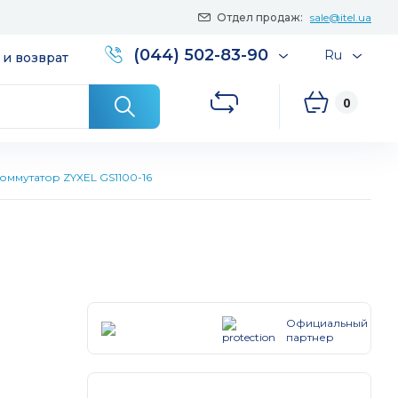
Отдел продаж:
sale@itel.ua
(044) 502-83-90
Ru
 и возврат
0
оммутатор ZYXEL GS1100-16
Официальный
партнер