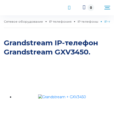
0
Сетевое оборудование
IP телефония
IP телефоны
IP-те
Grandstream IP-телефон
Grandstream GXV3450.