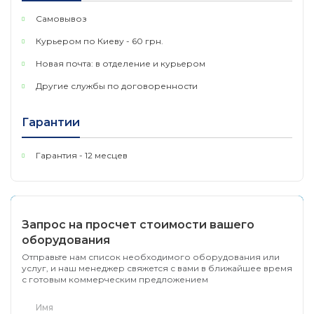
одновременного разговора
Самовывоз
Четырехъядерный процессор ARMCortex-A55 с
Курьером по Киеву - 60 грн.
тактовой частотой 1,8 ГГц, 2 ГБ ОЗУ и 16 ГБ флэш-
Новая почта: в отделение и курьером
памяти eMMC.
Другие службы по договоренности
5-дюймовый (1280x720) емкостный 5-точечный
сенсорный ЖК-экран IPS
Гарантии
Периферийные устройства включают USB3.0, USB
2.0, гарнитуру RJ9 с EHS.
Гарантия - 12 месцев
10-сторонняя аудиоконференция и 3-сторонняя
видеоконференция HD с разрешением 720p и
частотой 30 кадров в секунду
Запрос на просчет стоимости вашего
оборудования
Отправьте нам список необходимого оборудования или
услуг, и наш менеджер свяжется с вами в ближайшее время
с готовым коммерческим предложением