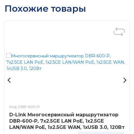
обеспечивающий скорость до 2402 Мб/с на частоте 5
Похожие товары
ГГц и до 574 Мб/с на 2,4 ГГц. Оснащён 5 портами LAN
(4 × 1 Гб, 1 × 2,5 Гб Combo), двумя USB-портами (3.0 и
2.0) для создания персонального облака и NAS.
Поддержка Mesh Wi-Fi и функций безопасности,
включая родительский контроль и блокировщик
рекламы AdGuard, делает Hero KN-1012 идеальным
выбором для дома и офиса.
Код: DBR-600-P
D-Link Многосервисный маршрутизатор
DBR-600-P, 7x2.5GE LAN PoE, 1x2.5GE
LAN/WAN PoE, 1x2.5GE WAN, 1xUSB 3.0, 120Вт