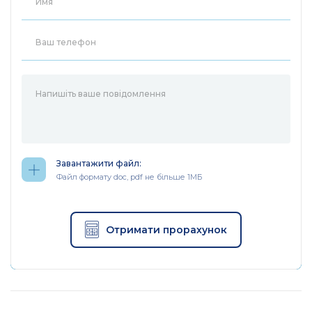
пропускной способности и отказоустойчивости
подключений в многопользовательской среде.
Например, агрегацию каналов можно использовать
при подключении к роутеру сетевого хранилища или
файлового сервера.
Подключив свой маршрутизатор Keenetic к
мобильному приложению Keenetic, вы сможете
управлять своей многоузловой сетевой Wi-Fi
системой, или несколькими такими системами, из
любой точки мира. За считанные минуты вы можете
настроить управление домашними сетями,
Завантажити файл:
Файл формату doc, pdf не більше 1МБ
просматривать подключенные и зарегистрированные
устройства, и активировать безопасный
изолированный Wi-Fi для своих гостей. Настройка
недельного расписания для членов вашей семьи,
Отримати прорахунок
мониторинг их активности в Интернете, управление
ограничениями контента или приостановление
Интернета с вашей ладони, что может быть проще.
Keenetic Hero KN-1012 — современный домашний
маршрутизатор с поддержкой Wi-Fi 6 (802.11ax),