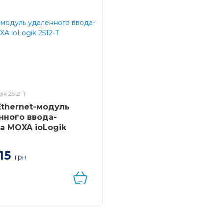
ik 2512-T
Ethernet-модуль
нного ввода-
а MOXA ioLogik
15
грн
t-модуль удаленного
ывода с функцией
 Plus, 8 DI, 8 DI/O