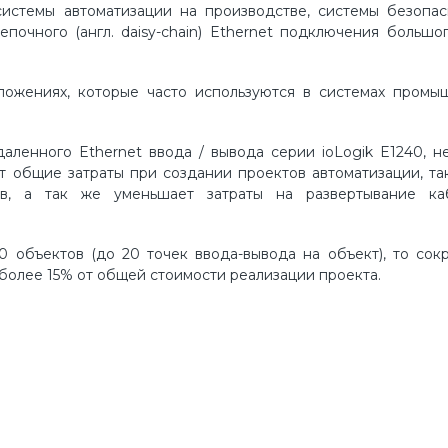
истемы автоматизации на производстве, системы безопас
очного (англ. daisy-chain) Ethernet подключения большо
иложениях, которые часто используются в системах промы
аленного Ethernet ввода / вывода серии ioLogik E1240, н
т общие затраты при создании проектов автоматизации, та
ов, а так же уменьшает затраты на развертывание ка
0 объектов (до 20 точек ввода-вывода на объект), то со
 более 15% от общей стоимости реализации проекта.