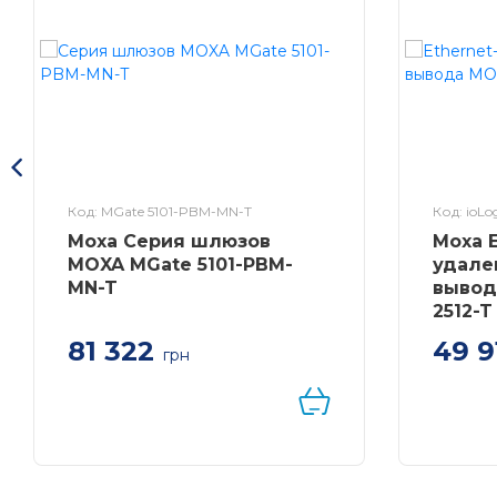
Код: MGate 5101-PBM-MN-T
Код: ioLog
Moxa Серия шлюзов
Moxa 
MOXA MGate 5101-PBM-
удале
MN-T
вывод
2512-T
81 322
49 9
грн
1-портовый преобразователь
Etherne
PROFIBUS в Modbus TCP в
ввода-в
промышленном исполнении с
Click&Go
расширенным диапазоном
температур