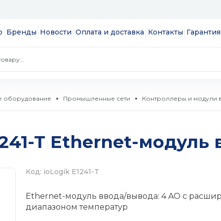
ю
Бренды
Новости
Оплата и доставка
Контакты
Гарантия
е оборудование
Промышленные сети
Контроллеры и модули 
экраны
241-T Ethernet-модуль 
пции
NAS
сов и
 и модули
Код: ioLogik E1241-T
S
а
Ethernet-модуль ввода/вывода: 4 AO с расш
ые
 SSD 2.5''
мые
диапазоном температур
и HDD 3.5''
тизаторы