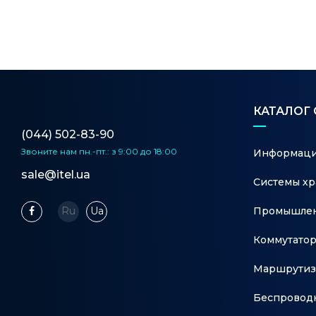
КАТАЛОГ
(044) 502-83-90
Звоните нам
пн.-пт.: з 9:00 до 18:00
Информаци
sale@itel.ua
Системы хр
Промышлен
Ru
Ua
Коммутато
Маршрутиз
Беспровод