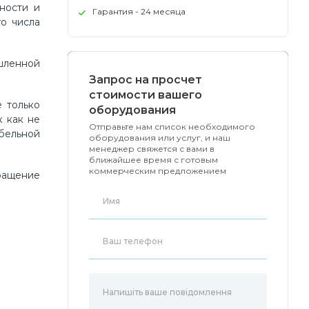
ности и
Гарантия - 24 месяца
го числа
шленной
Запрос на просчет
стоимости вашего
е только
оборудования
к как не
Отправьте нам список необходимого
бельной
оборудования или услуг, и наш
менеджер свяжется с вами в
ближайшее время с готовым
коммерческим предложением
кращение