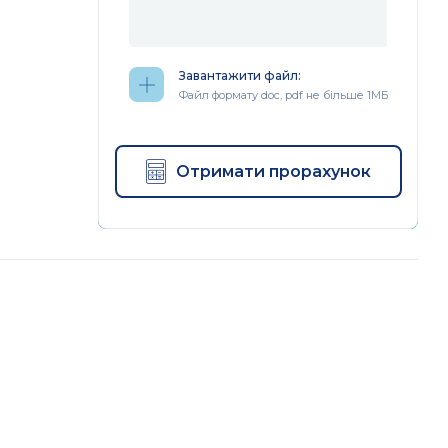
Завантажити файл:
Файл формату doc, pdf не більше 1МБ
Отримати прорахунок