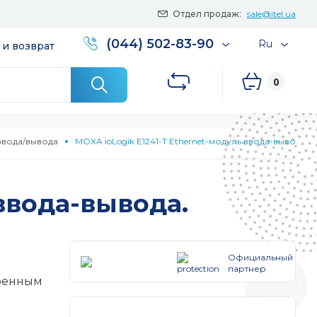
Отдел продаж:
sale@itel.ua
(044) 502-83-90
Ru
 и возврат
0
ввода/вывода
MOXA ioLogik E1241-T Ethernet-модуль ввода-вывода
ввода-вывода.
Официальный
партнер
иренным