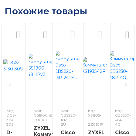
Похожие товары
Код:
Код:
Код:
Код:
Код:
DGS-
GS190048HPV2-
CBS220-
XS1935-
CBS250-
3130-
EU0101F
16P-2G-
12F-
48P-
30S
EU
ZZ0101F
4G
ZYXEL
D-
Cisco
ZYXEL
Cisco
Коммутатор