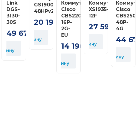
Link
Коммутатор
Коммутатор
Коммут
GS1900-
DGS-
Cisco
XS1935-
Cisco
48HPv2
3130-
CBS220-
12F
CBS250
20 199
30S
16P-
48P-
грн
27 599
грн
2G-
4G
49 673
В
грн
EU
44 6
В
корзину
корзину
14 196
грн
орзину
В
корзину
В
корзину
В
к