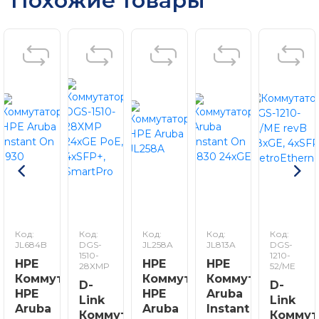
Похожие товары
Код:
Код:
Код:
Код:
Код:
JL684B
DGS-
JL258A
JL813A
DGS-
1510-
1210-
HPE
HPE
HPE
28XMP
52/ME
Коммутатор
Коммутатор
Коммутатор
D-
D-
HPE
HPE
Aruba
Link
Link
Aruba
Aruba
Instant
Коммутатор
Коммут