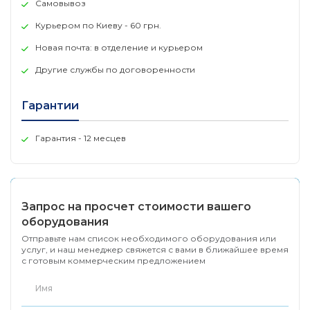
• Хранение и пересылка
Самовывоз
Размер таблицы MAC-адресов
Курьером по Киеву - 60 грн.
• 16K записей
Макс. скорость пересылки 64-байтовых пакетов
Новая почта: в отделение и курьером
• 14,88 Mpps
Другие службы по договоренности
Буфер пакетов
• 1,5 МБ
Джамбо-фрейм
Гарантии
• 9 216 байт
Гарантия - 12 месцев
Запрос на просчет стоимости вашего
оборудования
Отправьте нам список необходимого оборудования или
услуг, и наш менеджер свяжется с вами в ближайшее время
с готовым коммерческим предложением