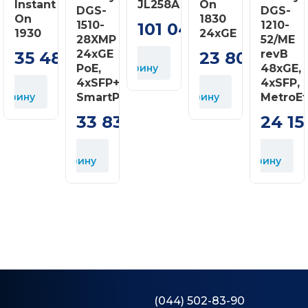
Instant
JL258A
On
DGS-
DGS-
On
1830
1510-
1210-
101 040
грн
1930
24xGE
28XMP
52/ME
24xGE
revB
35 480
23 800
В
грн
грн
PoE,
корзину
48xGE,
4xSFP+,
4xSFP,
В
орзину
SmartPro
корзину
MetroEt
В
к
33 832
24 15
грн
В
В
корзину
корзину
(044) 502-83-90