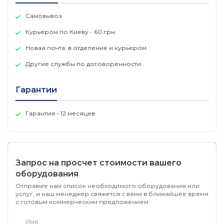
Метод коммутации
Store-and-forward
Самовывоз
Курьером по Киеву - 60 грн.
Таблица MAC-адресов
16 000 записей на устройство
Новая почта: в отделение и курьером
Изучение MAC-адресов
Другие службы по договоренности
• До 256 статических записей MAC-адресов
• Включение/отключение автоизучения MAC-адресов
Гарантии
Максимальная скорость пересылки пакетов размером
64 байта
Гарантия - 12 месяцев
77,4 млн. пакетов/с
Память буфера пакетов
1 МБ на устройство
Запрос на просчет стоимости вашего
оборудования
Отправьте нам список необходимого оборудования или
услуг, и наш менеджер свяжется с вами в ближайшее время
с готовым коммерческим предложением