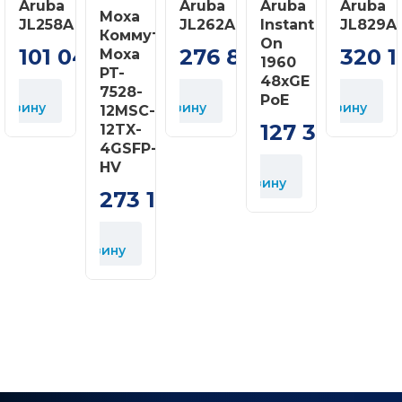
Aruba
Aruba
Aruba
Aruba
Moxa
JL258A
JL262A
Instant
JL829A
Коммутатор
On
101 040
276 880
320 1
Moxa
грн
грн
1960
PT-
48xGE
7528-
В
В
В
PoE
орзину
корзину
корзину
к
12MSC-
127 360
12TX-
грн
4GSFP-
HV
В
корзину
273 127
грн
В
корзину