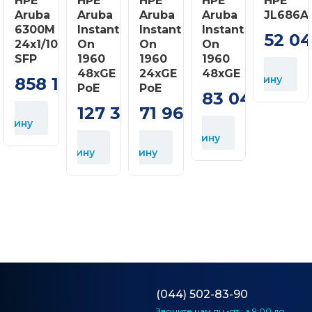
HPE
HPE
HPE
HPE
HPE
Aruba
Aruba
Aruba
Aruba
JL686A
6300M
Instant
Instant
Instant
52 0
24x1/10GE
On
On
On
SFP
1960
1960
1960
В
48xGE
24xGE
48xGE
корзину
858 160
В
грн
PoE
PoE
к
83 040
грн
127 360
71 960
грн
грн
орзину
В
корзину
В
В
корзину
корзину
(044) 502-83-90
Звоните нам
пн.-пт.: з 9:00 до