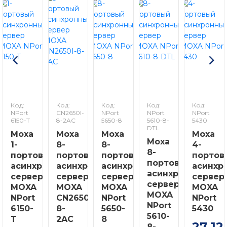
Код:
Код:
Код:
Код:
Код:
NPort
CN2650I-
NPort
NPort
NPort
6150-T
8-2AC
5650-8
5610-8-
5430
DTL
Moxa
Moxa
Moxa
Moxa
Moxa
1-
8-
8-
4-
8-
портовый
портовый
портовый
портов
портовый
асинхронный
асинхронный
асинхронный
асинхр
асинхронный
сервер
сервер
сервер
сервер
сервер
MOXA
MOXA
MOXA
MOXA
MOXA
NPort
CN2650I-
NPort
NPort
NPort
6150-
8-
5650-
5430
5610-
T
2AC
8
27 12
8-