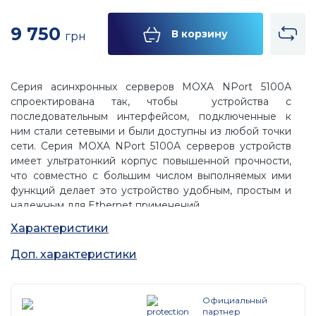
9 750
В корзину
грн
Серия асинхронных серверов MOXA NPort 5100А
спроектирована так, чтобы устройства с
последовательным интерфейсом, подключенные к
ним стали сетевыми и были доступны из любой точки
сети. Серия MOXA NPort 5100А серверов устройств
имеет ультратонкий корпус повышенной прочности,
что совместно с большим числом выполняемых ими
функций делает это устройство удобным, простым и
надежным для Ethernet применений.
Характеристики
Энергосберегающее Serial-Ethernet решение
Moxa недавно разработала MiiNe - небольшой, но
Доп. характеристики
мощный Serial-в-Ethernet чип со встроенной
оперативной памятью и Flash. Новая серия MOXA
NPort 5100А теперь базируется на MiiNe и стала
Официальный
единственным в мире сервером Serial-в-Ethernet с
партнер