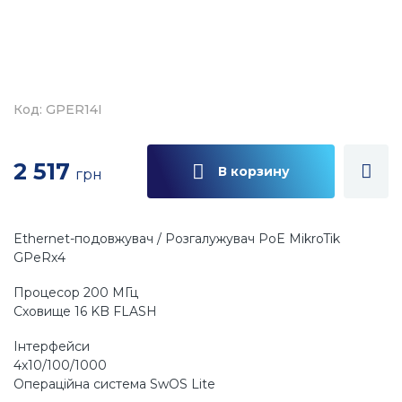
Код: GPER14I
2 517
В корзину
грн
Ethernet-подовжувач / Розгалужувач PoE MikroTik
GPeRx4
Процесор 200 МГц
Сховище 16 KB FLASH
Інтерфейси
4х10/100/1000
Операційна система SwOS Lite