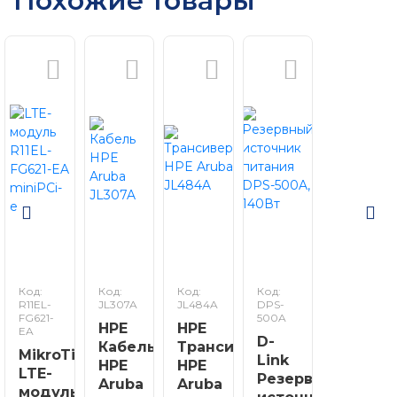
Похожие товары
Код:
Код:
Код:
Код:
R11EL-
JL307A
JL484A
DPS-
FG621-
500A
HPE
HPE
EA
D-
Кабель
Трансивер
MikroTik
Link
HPE
HPE
LTE-
Резервный
Aruba
Aruba
модуль