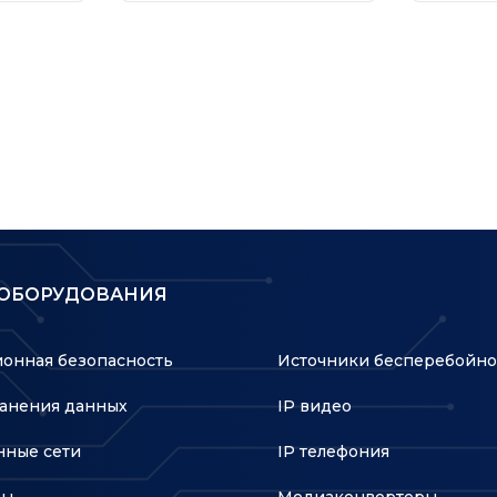
Nebula
в ком
ol (Adjust Transmit Power on dBm)
Statistics
ication§
 ОБОРУДОВАНИЯ
iltering
ween Clients
онная безопасность
Источники бесперебойно
анения данных
IP видео
ise, WPA2-Personal/Enterprise, WPA3-Personal/Enterprise
ные сети
IP телефония
 1 і діапазон 2, EIRP)
ры
Медиаконвертеры