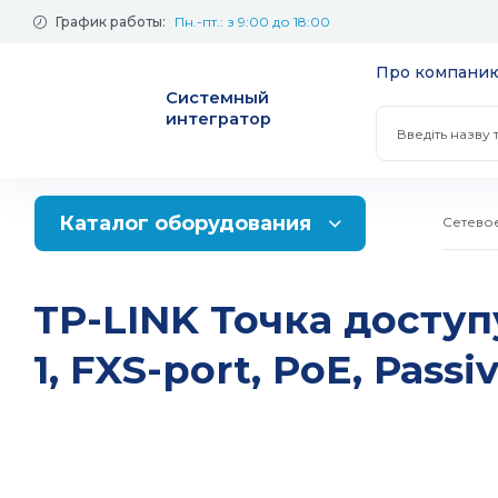
График работы:
Пн.-пт.: з 9:00 до 18:00
Про компани
Системный
интегратор
Каталог оборудования
Сетево
Информационная
Межсетевые 
безопасность
TP-LINK Точка доступ
Сервисы и о
Системы хранения данных
Настольные 
1, FXS-port, PoE, Passi
Защита серви
Контроллеры
Промышленные сети
Стоечные NA
приложений
ввода/вывод
Коммутаторы
Промышленн
Коммутаторы
Жесткие диски
неуправляе
коммутаторы
Маршрутизаторы
Жесткие диск
SOHO маршру