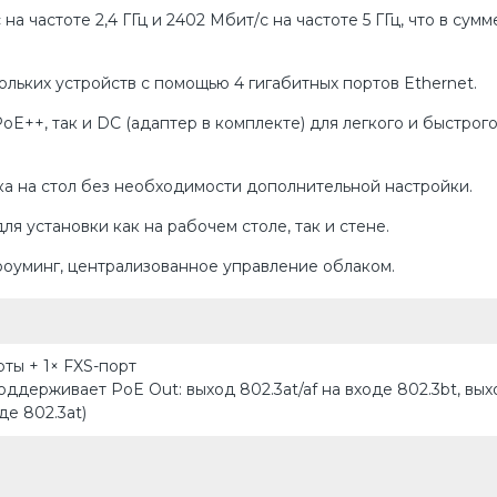
на частоте 2,4 ГГц и 2402 Мбит/с на частоте 5 ГГц, что в сумм
ьких устройств с помощью 4 гигабитных портов Ethernet.
E++, так и DC (адаптер в комплекте) для легкого и быстрог
а на стол без необходимости дополнительной настройки.
 установки как на рабочем столе, так и стене.
уминг, централизованное управление облаком.
рты + 1× FXS-порт
оддерживает PoE Out: выход 802.3at/af на входе 802.3bt, вых
де 802.3at)