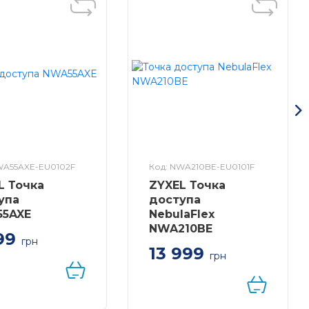
WA55AXE-EU0102F
Код: NWA210BE-EU0101F
L Точка
ZYXEL Точка
упа
доступа
5AXE
NebulaFlex
NWA210BE
99
грн
13 999
 доступа ZYXEL
грн
AXE — AX1800,
Точка доступа ZYXEL
 внешнее
NebulaFlex NWA210BE
ение IP55, WiFi
— Wi-Fi 7 (BE12300),
, MU-MIMO,
MU-MIMO 2x2 + 4x4,