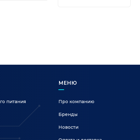
, PoE, інжектор
2xLAN 2.5GE, Nebula
плекте
МЕНЮ
го питания
Про компанию
Бренды
Новости
Оплата и доставка