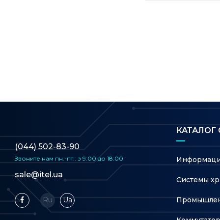
• Band Steering
• Load Balance
• Airtime Fairness
• Transmit Power Contr
• QoS (WMM)
• RADIUS Accounting
• MAC Authentication
• Reboot Schedule
• Wireless Schedule and 
• Static IP/Dynamic IP
• Captive Portal Authent
• Access Control
КАТАЛОГ
• Wireless Mac Address F
Защита беспроводной
• Wireless Isolation Bet
(044) 502-83-90
сети
• VLAN
Звоните нам
пн.-пт.: з 9:00 до 18:00
Информаци
• Rogue AP Detection
sale@itel.ua
• 802.1X Support
Системы хр
• WPA-Personal/Enterpr
Промышлен
Ru
Ua
<20 дБм (2,4 ГГц, EIRP)
Мощность передатчика
<23 дБм (5 ГГц, діапазон
Коммутато