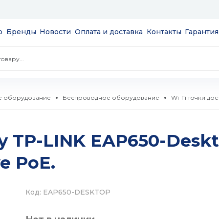
ю
Бренды
Новости
Оплата и доставка
Контакты
Гарантия
е оборудование
Беспроводное оборудование
Wi-Fi точки дос
экраны
у TP-LINK EAP650-Deskt
пции
NAS
ve PoE.
сов и
 и модули
S
а
Код: EAP650-DESKTOP
ые
 SSD 2.5''
мые
и HDD 3.5''
тизаторы