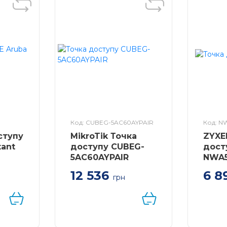
ax
MIMO‡
width)‡
Код: CUBEG-5AC60AYPAIR
Код: N
ступу
MikroTik Точка
ZYXE
tant
доступу CUBEG-
дост
IDs, 8 на каждой band)
5AC60AYPAIR
NWA5
SSID Broadcast
12 536
6 8
less Radio
грн
HPE
Точка доступу Mikrotik
Точка
 AP22,
Wireless Wire CubeG-
NWA55
ssignment
5ac60aypair
1xGE,
исполн
SSID/Client)
6, 2x2