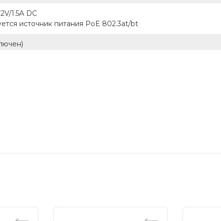
12V/1.5A DC
ется источник питания PoE 802.3at/bt
ключен)
азы)
ый
 крепеж (комплекты входят в комплект)