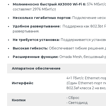
Молниеносно быстрый AX3000 Wi-Fi 6:
574 Мбит/с 
составляет 2976 Мбит\с†
Несколько гигабитных портов:
Подключение нескол
Удобное развертывание:
Поддержка как 802.3bt Po
развертывания.
Не требуется установка:
Поддерживается установк
Высокая гибкость:
Обеспечивает гибкие решения для
Расширенные функции:
Omada Mesh, бесшовный ро
Аппаратное обеспечение
4×1 Гбит/с Ethernet-по
Интерфейс
(Один Ethernet-порт п
802.3af класса 2 на вхо
• Сброс
Кнопки
• Светодиод