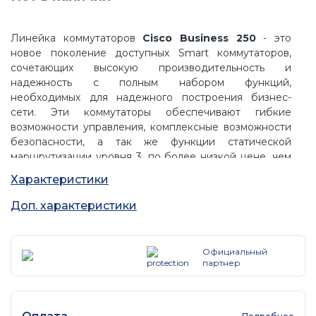
Линейка коммутаторов
Cisco Business 250
- это
новое поколение доступных Smart коммутаторов,
сочетающих высокую производительность и
надежность с полным набором функций,
необходимых для надежного построения бизнес-
сети. Эти коммутаторы обеспечивают гибкие
возможности управления, комплексные возможности
безопасности, а так же функции статической
маршрутизации уровня 3, по более низкой цене, чем
полностью управляемые коммутаторы. Если вам нужно
Характеристики
надежное решение для совместного доступа к
онлайн-ресурсам и подключения компьютеров,
Доп. характеристики
телефонов и точек беспроводного доступа, Smart
коммутаторы
Cisco Business серии 250
станут
идеальным решением по доступной цене.
Официальный
партнер