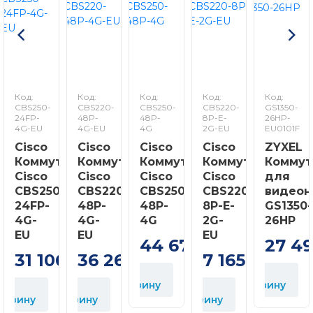
Код:
Код:
Код:
Код:
Код:
CBS250-
CBS220-
CBS250-
CBS220-
GS1350-
24FP-
48P-
48P-
8P-E-
26HP-
4G-EU
4G-EU
4G
2G-EU
EU0101F
Cisco
Cisco
Cisco
Cisco
ZYXEL
Коммутатор
Коммутатор
Коммутатор
Коммутатор
Коммут
Cisco
Cisco
Cisco
Cisco
для
CBS250-
CBS220-
CBS250-
CBS220-
видеон
24FP-
48P-
48P-
8P-E-
GS1350-
4G-
4G-
4G
2G-
26HP
В
EU
EU
EU
к
44 678
27 4
грн
31 106
36 268
7 165
грн
грн
грн
В
В
корзину
корзину
В
В
орзину
корзину
корзину