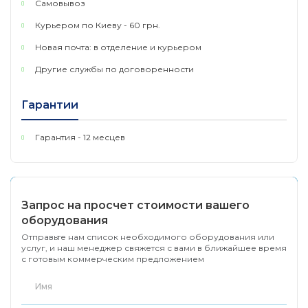
Самовывоз
Производительность
Курьером по Киеву - 60 грн.
Коммутационная матрица
Новая почта: в отделение и курьером
• 16 Гбит/с
Метод коммутации
Другие службы по договоренности
• Store-and-forward
Гарантии
Скорость фильтрации / пересылки пакетов
• Ethernet: 14 880 пакетов в секунду
• Fast Ethernet: 148 800 пакетов в секунду
Гарантия - 12 месцев
• Gigabit Ethernet: 1 488 000 пакетов в секунду
Таблица MAC-адресов
• 8K записей на устройство
Буфер RAM
Запрос на просчет стоимости вашего
• 128 КБ
оборудования
Jumbo Frame • 9 216 байт
Отправьте нам список необходимого оборудования или
Макс. бюджет мощности PoE
услуг, и наш менеджер свяжется с вами в ближайшее время
с готовым коммерческим предложением
• 140 Вт