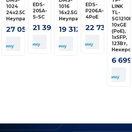
DMS-
DMS-
TP-
EDS-
EDS-
1024
1016
LINK
205A-
P206A-
24x2.5GE,
16x2.5GE,
TL-
S-SC
4PoE
В
Неуправляемый
Неуправляемый
SG1210
к
10xGE
21 399
22 737
27 056
19 312
грн
грн
грн
грн
(PoE),
1xSFP,
В
В
В
123Вт,
корзину
корзину
орзину
корзину
Некеро
6 69
В
корзину