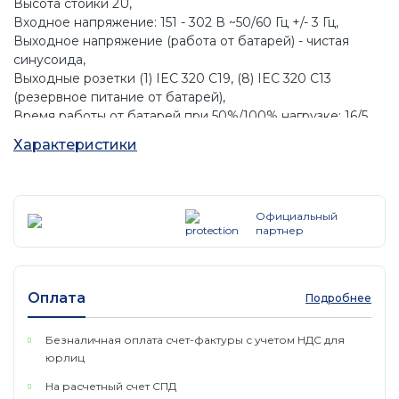
Высота стойки 2U,
Входное напряжение: 151 - 302 В ~50/60 Гц +/- 3 Гц,
Выходное напряжение (работа от батарей) - чистая
синусоида,
Выходные розетки (1) IEC 320 C19, (8) IEC 320 C13
(резервное питание от батарей),
Время работы от батарей при 50%/100% нагрузке: 16/5
мин,
Характеристики
Интерфейс: RJ-45 Serial, SmartSlot, USB, EPO, Smart
Connect, Многофункциональная панель управления с
ЖК-индикатором,
Габариты (вхшхг): 86х480х683 мм,
Официальный
Вес: 42,31 кг,
партнер
цвет: черный,
ПО: PowerChute,
защита от скачков напряжения и фильтрация шумов:
Оплата
Подробнее
459 джоулей,
Гарантия: 3 года гарантии ремонта или замены (кроме
батареи), для батареи — 2 года,
Безналичная оплата счет-фактуры с учетом НДС для
юрлиц
На расчетный счет СПД