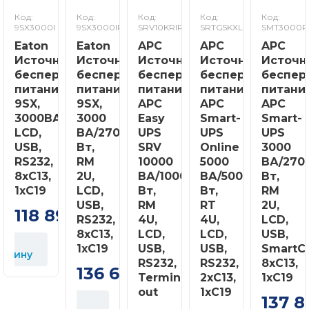
Код:
Код:
Код:
Код:
Код:
9SX3000I
9SX3000IR
SRV10KRIRK
SRTG5KXLI
SMT3000R
Eaton
Eaton
APC
APC
APC
Источник
Источник
Источник
Источник
Источн
бесперебойного
бесперебойного
бесперебойного
бесперебойного
беспер
питания
питания
питания
питания
питани
9SX,
9SX,
APC
APC
APC
3000ВА/2700Вт,
3000
Easy
Smart-
Smart-
LCD,
ВА/2700
UPS
UPS
UPS
USB,
Вт,
SRV
Online
3000
RS232,
RM
10000
5000
ВА/270
8xC13,
2U,
ВА/10000
ВА/5000
Вт,
1xC19
LCD,
Вт,
Вт,
RM
USB,
RM
RT
2U,
118 896
грн
RS232,
4U,
4U,
LCD,
8xC13,
LCD,
LCD,
USB,
1xC19
USB,
USB,
SmartC
орзину
RS232,
RS232,
8xC13,
136 697
грн
Terminal
2xC13,
1xC19
out
1xC19
137 8
В