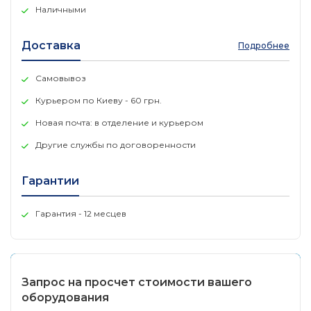
Вес: 22.4 кг.
Наличными
Гарантия: 3 года на электронику, 2 года на
аккумуляторы.
Доставка
Рабочая температура от 0 до 40 °C
Подробнее
Можно подключить до 4 дополнительных батарей
5PXEBM48RT2UG2.
Самовывоз
Управление аккумулятором ABM® или стандартный
Курьером по Киеву - 60 грн.
режим зарядки с тепловой компенсацией
(выбирается пользователем)
Новая почта: в отделение и курьером
Другие службы по договоренности
Гарантии
Гарантия - 12 месцев
Запрос на просчет стоимости вашего
оборудования