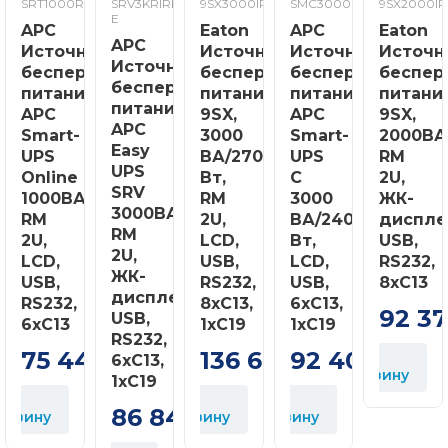
SRT1000RMXLI
SRV3KRIRK-
9SX3000IR
SMC3000I
9SX2000IR
E
APC
Eaton
APC
Eaton
APC
Источник
Источник
Источник
Источн
Источник
бесперебойного
бесперебойного
бесперебойного
беспер
бесперебойного
питания
питания
питания
питани
питания
APC
9SX,
APC
9SX,
APC
Smart-
3000
Smart-
2000ВА
Easy
UPS
ВА/2700
UPS
RM
UPS
Online
Вт,
C
2U,
SRV
1000ВА/1000Вт,
RM
3000
ЖК-
3000ВА/2700Вт,
RM
2U,
ВА/2400
диспле
RM
2U,
LCD,
Вт,
USB,
2U,
LCD,
USB,
LCD,
RS232,
ЖК-
USB,
RS232,
USB,
8xC13
дисплей,
RS232,
8xC13,
6xC13,
92 3
USB,
6xC13
1xC19
1xC19
RS232,
75 449
136 697
92 400
В
6хC13,
грн
грн
грн
корзину
1хC19
В
В
86 844
орзину
корзину
корзину
грн