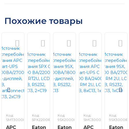
Похожие товары
Код:
Код:
Код:
Код:
Код:
SMT3000IC
5PX2200IRT2UG2
9SX2000I
SMC3000RMI2U
9SX3000IR
APC
Eaton
Eaton
APC
Eaton