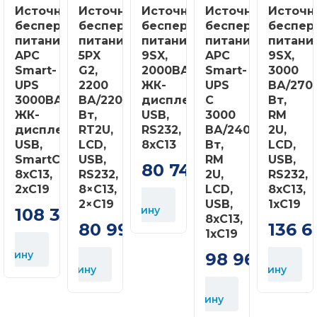
Источник
Источник
Источник
Источник
Источн
бесперебойного
бесперебойного
бесперебойного
бесперебойного
беспер
питания
питания
питания
питания
питани
APC
5PX
9SX,
APC
9SX,
Smart-
G2,
2000ВА/1800Вт,
Smart-
3000
UPS
2200
ЖК-
UPS
ВА/270
3000ВА/2700Вт,
ВА/2200
дисплей,
C
Вт,
ЖК-
Вт,
USB,
3000
RM
дисплей,
RT2U,
RS232,
ВА/2400
2U,
USB,
LCD,
8xC13
Вт,
LCD,
SmartConnect,
USB,
RM
USB,
80 742
грн
8хC13,
RS232,
2U,
RS232,
2хC19
8×C13,
LCD,
8xC13,
В
2×C19
USB,
1xC19
корзину
108 386
грн
8xC13,
80 993
136 6
грн
1xC19
орзину
98 960
В
В
В
грн
корзину
корзину
к
В
корзину