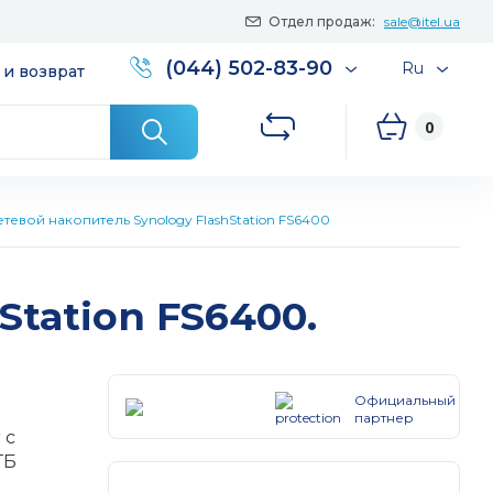
Отдел продаж:
sale@itel.ua
(044) 502-83-90
Ru
 и возврат
0
етевой накопитель Synology FlashStation FS6400
Station FS6400.
Официальный
партнер
 с
ГБ