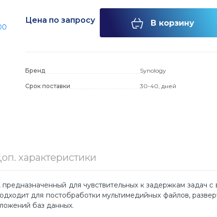
WebSmart
интерфейсов
Цена по запросу
бели для
В корзину
утизаторы
тели
 управляемые
оров
доступа
коммутаторы
в
 сервера
Бренд
Synology
модули SFP
 и компьютеров
страторы
ые компьютеры
Срок поставки
30-40
,
дней
для
ы
олнительные
ные фаерволы и
P камеры
в
оры
ры
теры под
ernet
е IP камеры
люзы и
енцсвязь
тер под SFP
телефонные
оп. характеристики
для
теров
U, предназначенный для чувствительных к задержкам задач с
одходит для постобработки мультимедийных файлов, разве
ложений баз данных.