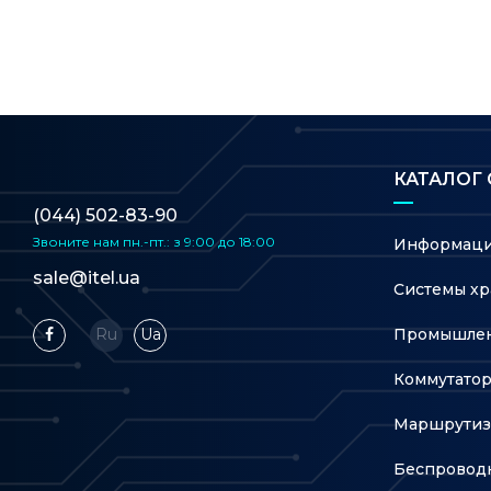
КАТАЛОГ
(044) 502-83-90
Звоните нам
пн.-пт.: з 9:00 до 18:00
Информаци
sale@itel.ua
Системы хр
Промышлен
Ru
Ua
Коммутато
Маршрутиз
Беспровод