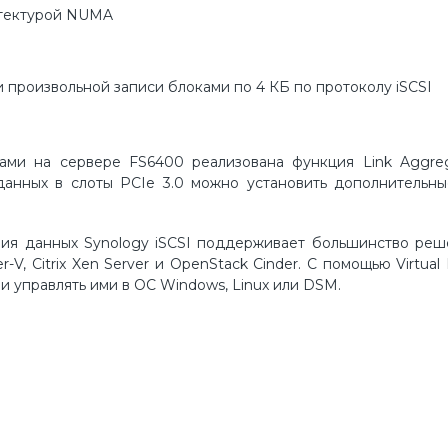
хитектурой NUMA
 произвольной записи блоками по 4 КБ по протоколу iSCSI
ами на сервере FS6400 реализована функция Link Aggreg
анных в слоты PCIe 3.0 можно установить дополнительны
ия данных Synology iSCSI поддерживает большинство реш
-V, Citrix Xen Server и OpenStack Cinder. С помощью Virtual
и управлять ими в ОС Windows, Linux или DSM.