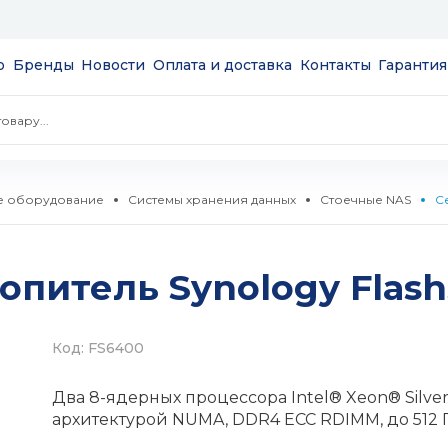
ю
Бренды
Новости
Оплата и доставка
Контакты
Гарантия
е оборудование
Системы хранения данных
Стоечные NAS
С
экраны
опитель Synology Flash
пции
NAS
сов и
 и модули
Код: FS6400
S
а
Два 8-ядерных процессора Intel® Xeon® Silver
ые
 SSD 2.5''
мые
архитектурой NUMA, DDR4 ECC RDIMM, до 512 
и HDD 3.5''
тизаторы