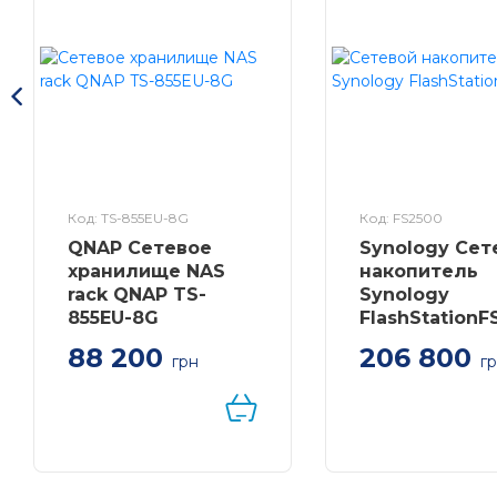
Код: TS-855EU-8G
Код: FS2500
QNAP Сетевое
Synology Сет
хранилище NAS
накопитель
rack QNAP TS-
Synology
855EU-8G
FlashStationF
88 200
206 800
грн
г
Мережеве сховище
Экономичное
NAS rack QNAP TS-
хранилище All-Fl
855eU-8G (2.5GbE)
для малого и ср
бизнеса