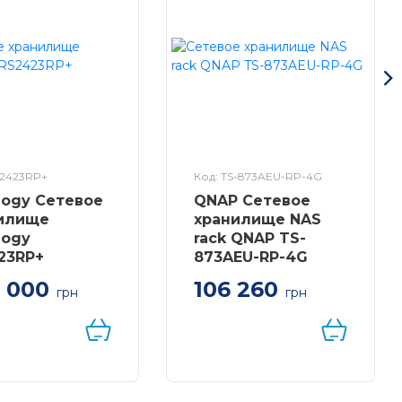
S2423RP+
Код: TS-873AEU-RP-4G
logy Сетевое
QNAP Сетевое
илище
хранилище NAS
logy
rack QNAP TS-
23RP+
873AEU-RP-4G
 000
106 260
грн
грн
gy RackStation
Мережеве сховище
3RP+, AMD
NAS rack QNAP TS-
 V1780B 4-core
873AeU-RP-4G (2.5GbE
.6, 8 GB DDR4
USB 3.2 Gen2)
DIMM ( max 32
GB x 2)),