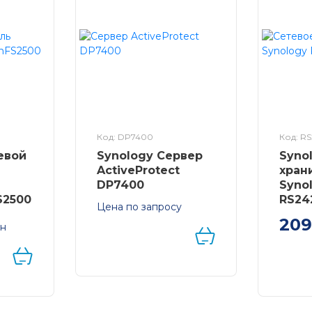
Код: DP7400
Код: R
евой
Synology Cервер
Syno
ActiveProtect
хран
DP7400
Syno
S2500
RS24
Цена по запросу
Synology ActiveProtect
209
рн
DP7400 – Надежное
Synolo
Решение для Защиты
ash
RS242
Данных
еднего
Ryzen
3.35-3
ECC U
GB (16 