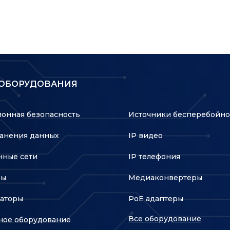
резер
питан
возмо
«горя
 ОБОРУДОВАНИЯ
онная безопасность
Источники бесперебойно
анения данных
IP видео
ные сети
IP телефония
ры
Медиаконвертеры
аторы
PoE адаптеры
Все оборудование
ное оборудование