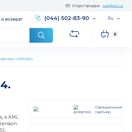
Отдел продаж:
sale@itel.ua
(044) 502-83-90
Ru
 и возврат
0
ndstream GRP2624
4.
Официальный
партнер
s, 4 XML
tension
S),