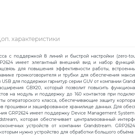
оп. характеристики
сса с поддержкой 8 линий и быстрой настройки (zero-tou
GRP2624 имеет элегантный внешний вид и набор функций
цсвязь для повышения эффективности работы, встроенный
намике громкоговорителя и трубки для обеспечения макси
s и USB для поддержки гарнитур серии GUV от компании Gran
сширения GBX20, который позволит повысить функционал
актов на модуль и поддержку до 160 контактов при подкл
ты операторского класса, обеспечивающие защиту корпора
зов прошивки и зашифрованное хранилище данных. Для обе
ления GRP2624 имеет поддержку Device Management System
ndstream, которая обеспечивает централизованный интерф
 оконечных устройств от компании Grandstream. GRP2624
которым нужно устройство для обработки большого объёма