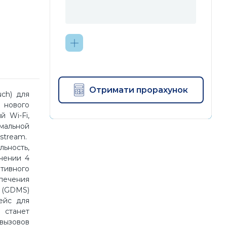
Отримати прорахунок
ch) для
 нового
 Wi-Fi,
мальной
dstream.
ьность,
ючении 4
тивного
спечения
 (GDMS)
ейс для
 станет
 вызовов