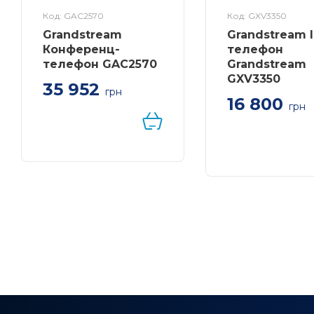
Код: GAC2570
Код: GXV3350
Grandstream
Grandstream I
Конференц-
телефон
телефон GAC2570
Grandstream
GXV3350
35 952
грн
16 800
GAC2570 — это
грн
полнодуплексное
IP видеотелефон
конференц-устройство
SIP аккаунтов, 16
с высококачественной
линий, 5" (1280×7
голосовой связью для
мультитач экран,
конференц-залов, зон
Gigabit Ethernet,
для общения, залов
GBX20, Wi-Fi, Bl
заседаний и других
помещений для
конференций. Кроме
того, современный
промышленный дизайн
и богатые функции
делают его
настраиваемым