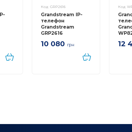
Код: GRP2616
Код: W
P-
Grandstream IP-
Gran
телефон
теле
Grandstream
Gran
GRP2616
WP8
10 080
12 
грн
. 16
IP телефон. 6 SIP
Grand
аккаунтов, 6 линий,
WiFI т
20)
двойной цветной LCD,
цветн
 PoE,
PoE, (1GbE)Gigabit
длите
 до 4-х
Ethernet, 8 BLF, USB,
работ
uetooth
Wi-Fi, Bluetooth