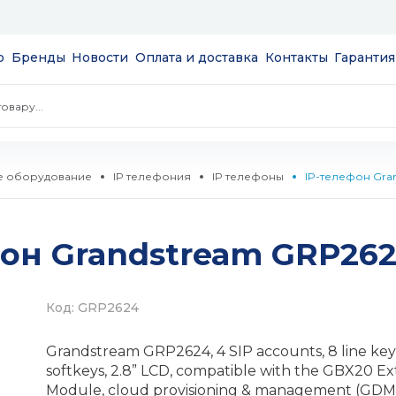
ю
Бренды
Новости
Оплата и доставка
Контакты
Гарантия
е оборудование
IP телефония
IP телефоны
IP-телефон Gra
экраны
фон Grandstream GRP262
пции
NAS
сов и
 и модули
Код: GRP2624
S
а
Grandstream GRP2624, 4 SIP accounts, 8 line key
ые
 SSD 2.5''
мые
softkeys, 2.8” LCD, compatible with the GBX20 Ex
Module, cloud provisioning & management (GDM
и HDD 3.5''
тизаторы