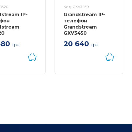
P820
Код: GXV3450
dstream IP-
Grandstream IP-
фон
телефон
dstream
Grandstream
20
GXV3450
480
20 640
грн
грн
stream WP820,
IP-видеотелефон для
елефон, 2 SIP,
Android, 16 линий, 16
ой дисплей,
учетных записей SIP, 2-
льное время
мегапиксельная CMOS-
ы от батареи
камера, Wi-Fi 5 и
Bluetooth 5.0,
гарнитура, двойной
микрофон