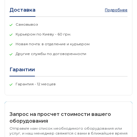
благодаря регулируемой магнитной основе.
Доставка
Подробнее
Гибкие варианты хранения:
выберите между
локальным хранилищем microSD емкостью до 512
Самовывоз
ГБ или безопасной облачной службой Tapo Care
для дополнительной уверенности
.
Курьером по Киеву - 60 грн.
Бесплатное обнаружение с помощью
Новая почта: в отделение и курьером
искусственного интеллекта:
благодаря
Другие службы по договоренности
технологии искусственного интеллекта камера
посылает уведомления об обнаружении людей,
домашних животных и транспортных средств,
Гарантии
уменьшая количество ложных уведомлений и
ненужных сообщений.
Гарантия - 12 месцев
Интеллектуальные оповещения на телефон:
настройте зоны активности для точного
обнаружения движения и уведомлений на
телефоне, сосредоточившись на том, что
Запрос на просчет стоимости вашего
действительно важно.
оборудования
Отправьте нам список необходимого оборудования или
Камера
услуг, и наш менеджер свяжется с вами в ближайшее время