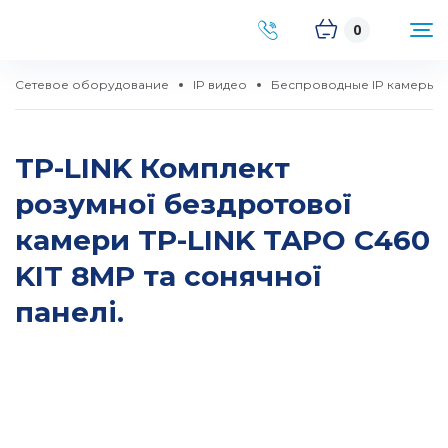
0
Сетевое оборудование
IP видео
Беспроводные IP камеры
TP-LINK Комплект
розумної бездротової
камери TP-LINK TAPO C460
KIT 8MP та сонячної
панелі.