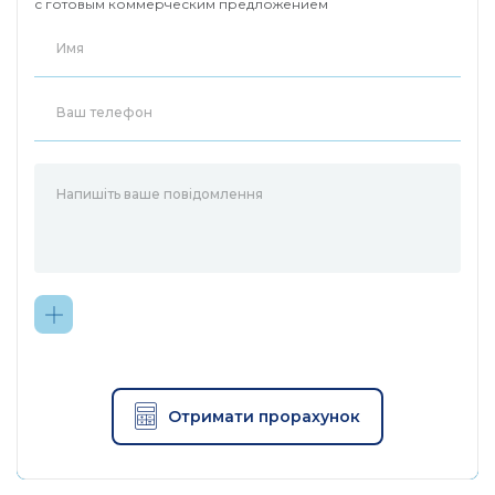
с готовым коммерческим предложением
1/2,7-дюймовый CMOS-
Датчик
сенсор Starlight с
изображения
прогрессивной разверткой
Фокусное расстояние: 3,17
мм
Диафрагма: F1,65
Объектив
Поле зрения: 134 ° (по
диагонали), 113 ° (по
горизонтали), 59 ° (по
вертикали)
4× 850 нм ИК-светодиоды
Ночное
(49 футов / 14,9 м)
видение
Цветное ночное видение
Отримати прорахунок
2× встроенные прожекторы
Активируются движением,
Освещение
управляются через
приложение