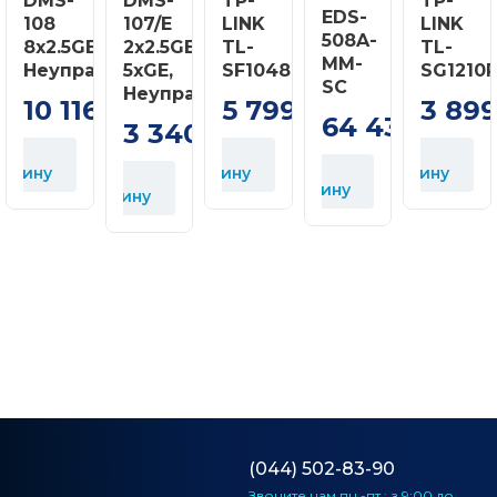
DMS-
DMS-
TP-
TP-
EDS-
108
107/E
LINK
LINK
508A-
8x2.5GE,
2x2.5GE,
TL-
TL-
MM-
В
Неуправляемый
5xGE,
SF1048
SG1210
SC
к
Неуправляемый
10 116
5 799
3 89
грн
грн
64 437
3 340
грн
грн
В
В
В
орзину
корзину
корзину
В
корзину
корзину
(044) 502-83-90
Звоните нам
пн.-пт.: з 9:00 до