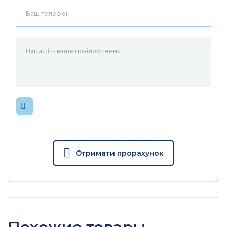
1,5 МБ
пакетов
Jumbo Frame
16 Кб
Возможности программного обеспечения
Энергосберегающая техноло
Дополнительные
Управление потоком 802.3X
возможности
Поддержка функции обратн
давления (Back Pressure)
Хранение и передача (хране
Метод передачи
передача данных)
Отримати прорахунок
Другие
Сертификат
CE, FCC, RoHS
Коммутатор LS1008G