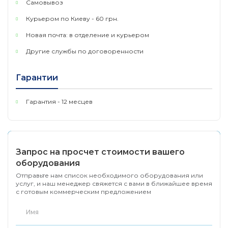
Самовывоз
127 × 66,5 × 23 мм
Размер ( Ш х Д х В )
Курьером по Киеву - 60 грн.
Новая почта: в отделение и курьером
Максимальное
Другие службы по договоренности
потребление
3,9 Вт
энергии
Гарантии
Максимальная
13.299 БТУ/ч
теплоотдача
Гарантия - 12 месцев
Производительность
Switching Capacity
16 Гбит/с
Запрос на просчет стоимости вашего
Скорость
оборудования
11.9 миллионов пакетов в се
пересылки пакетов
Отправьте нам список необходимого оборудования или
услуг, и наш менеджер свяжется с вами в ближайшее время
Таблица MAC
с готовым коммерческим предложением
4K
адресов
Память буфера