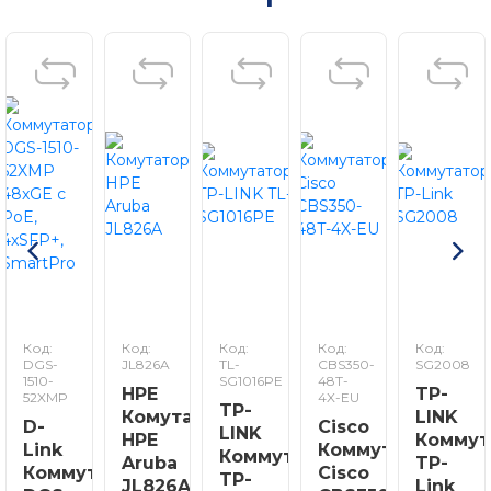
Код:
Код:
Код:
Код:
Код:
DGS-
JL826A
TL-
CBS350-
SG2008
1510-
SG1016PE
48T-
HPE
TP-
52XMP
4X-EU
TP-
Комутатор
LINK
D-
Cisco
LINK
HPE
Коммут
Link
Коммутатор
Коммутатор
Aruba
TP-
Коммутатор
Cisco
TP-
JL826A
Link