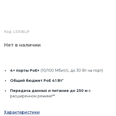
Код: LS106LP
Нет в наличии
4× порты PoE+
(10/100 Мбит/с, до 30 Вт на порт)
Общий бюджет PoE 41 Вт
*
Передача данных и питание до 250 м
в
расширенном режиме**
Автоматическое восстановление PoE
–
перезапуск устройств, вышедших из строя
Характеристики