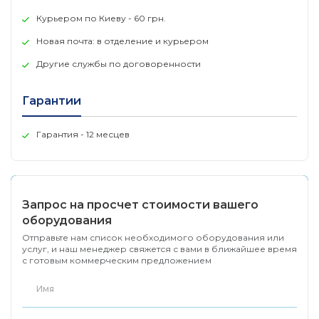
доступа Wi-Fi, IP-телефонов, IPTV и сетевых
Курьером по Киеву - 60 грн.
видеорегистраторов
Новая почта: в отделение и курьером
Другие службы по договоренности
Гарантии
Гарантия - 12 месцев
Запрос на просчет стоимости вашего
оборудования
Отправьте нам список необходимого оборудования или
услуг, и наш менеджер свяжется с вами в ближайшее время
с готовым коммерческим предложением