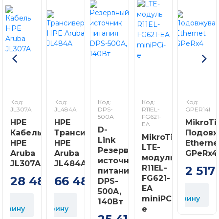
Код:
Код:
Код:
Код:
Код:
JL307A
JL484A
DPS-
R11EL-
GPER14I
500A
FG621-
HPE
HPE
MikroTi
EA
D-
Кабель
Трансивер
Подовж
MikroTik
Link
HPE
HPE
Etherne
LTE-
Резервный
Aruba
Aruba
GPeRx4
модуль
источник
JL307A
JL484A
R11EL-
2 517
питания
FG621-
28 480
66 480
DPS-
грн
грн
EA
В
500A,
miniPCi-
корзину
В
140Вт
орзину
корзину
e