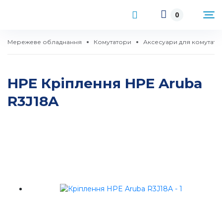
0
Мережеве обладнання
Комутатори
Аксесуари для комутато
HPE Кріплення HPE Aruba
R3J18A