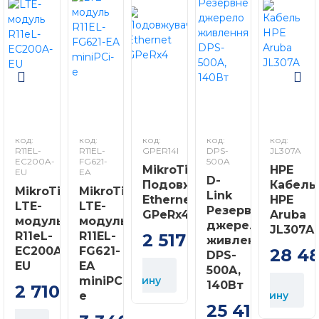
код:
код:
код:
код:
код:
R11EL-
R11EL-
GPER14I
DPS-
JL307A
EC200A-
FG621-
500A
MikroTik
HPE
EU
EA
D-
Подовжувач
Кабель
MikroTik
MikroTik
Link
Ethernet
HPE
LTE-
LTE-
Резервне
GPeRx4
Aruba
модуль
модуль
джерело
JL307A
R11eL-
R11EL-
2 517
живлення
грн
EC200A-
FG621-
28 4
DPS-
EU
EA
У
500A,
miniPCi-
корзину
У
У
140Вт
2 710
грн
e
корзину
к
25 410
грн