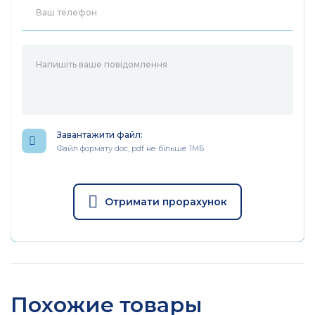
Возможности программного обеспечения
Метод передачи
Store and Forward
Таблица MAC
4000
адресов
Зеленые технологии, энерг
Завантажити файл:
80%
Файл формату doc, pdf не більше 1МБ
Дополнительные
возможности
Управление потоком 802.3x,
Авто-Uplink для каждого пор
Отримати прорахунок
Другие
Сертификат
FCC, CE, RoHs
TL-SG1008D
Похожие товары