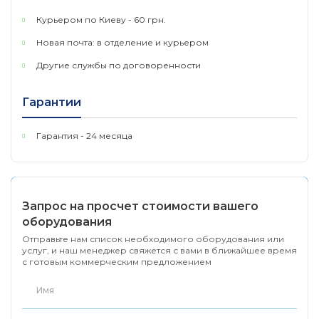
Курьером по Киеву - 60 грн.
Physical Security
No
Lock
Новая почта: в отделение и курьером
Другие службы по договоренности
Энергопотребление
Максимум: 4.63 Вт (220 В/50 
Внешний источник
Гарантии
100-240 VAC, 50/60 Гц
питания
Гарантия - 24 месяца
Jumbo Frame
15 Кб
Пропускная
16 Гбит/с
способность
Запрос на просчет стоимости вашего
Размер ( Ш х Д х В )
165 х 108 х 28 мм
оборудования
Отправьте нам список необходимого оборудования или
Максимальное
услуг, и наш менеджер свяжется с вами в ближайшее время
потребление
4.63W(220V/50Hz)
с готовым коммерческим предложением
энергии
Максимальная
15.80BTU/ч
теплоотдача