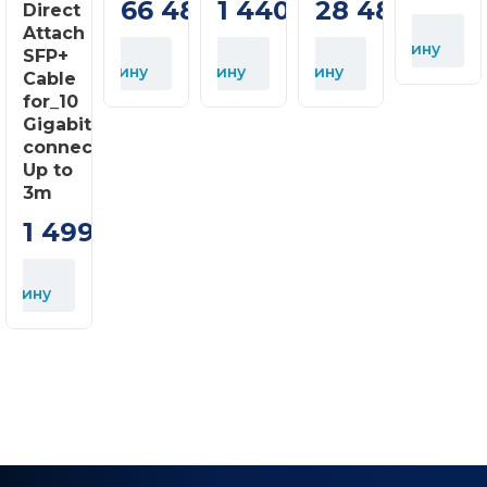
66 480
1 440
28 480
Direct
грн
грн
грн
В
Attach
корзину
В
В
В
SFP+
корзину
корзину
корзину
Cable
for_10
Gigabit
connections
В
Up to
к
3m
1 499
грн
орзину