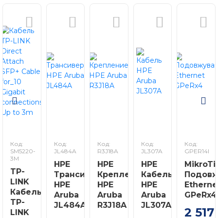
Код:
Код:
Код:
Код:
Код:
SM5220-
JL484A
R3J18A
JL307A
GPER14I
3M
HPE
HPE
HPE
MikroTi
TP-
Трансивер
Крепление
Кабель
Подовж
LINK
HPE
HPE
HPE
Etherne
Кабель
Aruba
Aruba
Aruba
GPeRx4
TP-
JL484A
R3J18A
JL307A
2 517
LINK