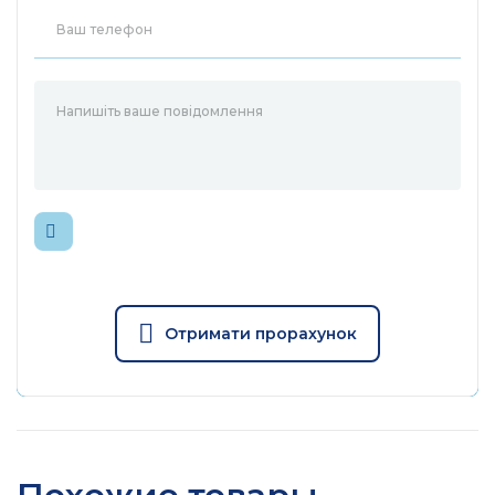
Диафрагма: F1.6
Объектив
Поле обзора: 112° (по
диагонали), 95° (по
горизонтали), 53° (по
вертикали)
Механический диапазон
панорамирования: 340°
(охват панорамирования
Диапазон
360°)
движения
Механический диапазон
наклона: 60° (покрытие
наклона 130°)
Отримати прорахунок
850 нм ИК светодиод (29,9
Ночное
м)
видение
Цветное ночное видение
Освещение
2 × встроенные прожекторы
1 порт Ethernet