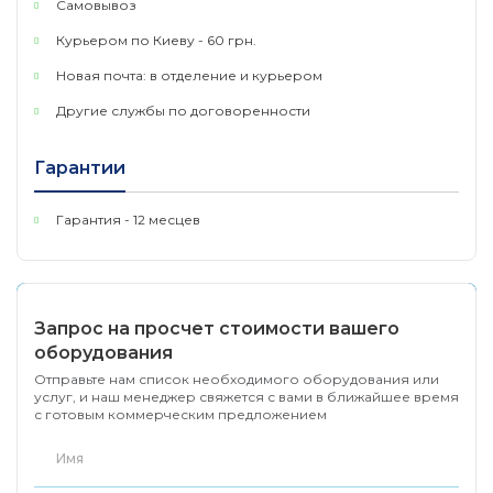
Самовывоз
Локальное & Облачное хранилище
–
Курьером по Киеву - 60 грн.
сохраняйте записанные видео на карту microSD†
Новая почта: в отделение и курьером
или с помощью облачных служб Tapo Care**.
Другие службы по договоренности
Защищенность от атмосферных воздействий
IP66
– обеспечивает отличную
водонепроницаемость и пыленепроницаемость
Гарантии
для внешних сценариев.
Гарантия - 12 месцев
Проводная/беспроводная сеть
– Подключите
камеру к сети через Wi-Fi или Ethernet для более
гибкой установки.
Запрос на просчет стоимости вашего
КАМЕРА
оборудования
1/3” CMOS-датчик Starlight с
Отправьте нам список необходимого оборудования или
Датчик
прогрессивным
услуг, и наш менеджер свяжется с вами в ближайшее время
изображения
с готовым коммерческим предложением
сканированием
Фокусное расстояние: 3,2
мм