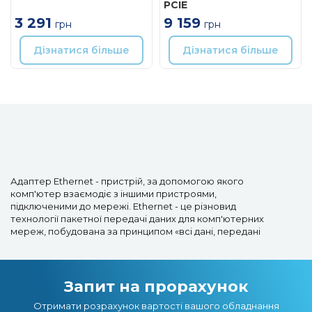
PCIE
3 291
9 159
грн
грн
Дізнатися більше
Дізнатися більше
Адаптер Ethernet - пристрій, за допомогою якого
комп'ютер взаємодіє з іншими пристроями,
підключеними до мережі. Ethernet - це різновид
технології пакетної передачі даних для комп'ютерних
мереж, побудована за принципом «всі дані, передані
одним вузлом, приймається всіма іншими вузлами
одночасно».
За допомогою адаптерів Ethernet забезпечується
Запит на прорахунок
надійне підключення комп'ютерів по оптичному каналу
Отримати розрахунок вартості вашого обладнання
зв'язку. Це обладнання дозволяє також керувати за