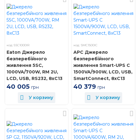
код: 5SC1000IR
код: SMC1500IC
Eaton Джерело
APC Джерело
безперебійного
безперебійного
живлення 5SC,
живлення Smart-UPS C
1000VA/700W, RM 2U,
1500VA/900W, LCD, USB,
LCD, USB, RS232, 8xC13
SmartConnect, 8xC13
40 005
40 379
грн
грн
У корзину
У корзину