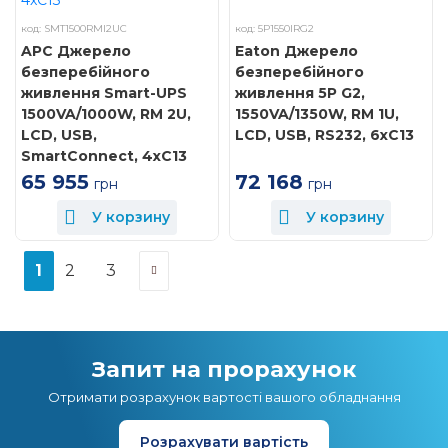
код: SMT1500RMI2UC
код: 5P1550IRG2
APC Джерело
Eaton Джерело
безперебійного
безперебійного
живлення Smart-UPS
живлення 5P G2,
1500VA/1000W, RM 2U,
1550VA/1350W, RM 1U,
LCD, USB,
LCD, USB, RS232, 6xC13
SmartConnect, 4xC13
72 168
65 955
грн
грн
У корзину
У корзину
1
2
3
Запит на прорахунок
Отримати розрахунок вартості вашого обладнання
Розрахувати вартість