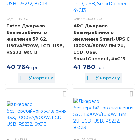
код: 5P1150IG2
код: SMC1000I-2UC
Eaton Джерело
APC Джерело
безперебійного
безперебійного
живлення 5P G2,
живлення Smart-UPS C
1150VA/920W, LCD, USB,
1000VA/600W, RM 2U,
RS232, 8xC13
LCD, USB,
SmartConnect, 4xC13
40 764
41 780
грн
грн
У корзину
У корзину
код: 9SX1000I
код: 5SC1500IR