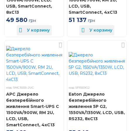
USB, SmartConnect,
LCD, USB,
8xC13
SmartConnect, 4xC13
49 580
51 137
грн
грн
У корзину
У корзину
код: SMC1500I-2UC
код: 5P1550IG2
APC Джерело
Eaton Джерело
безперебійного
безперебійного
живлення Smart-UPS C
живлення 5P G2,
1500VA/900W, RM 2U,
1550VA/1350W, LCD, USB,
LCD, USB,
RS232, 8xC13
SmartConnect, 4xC13