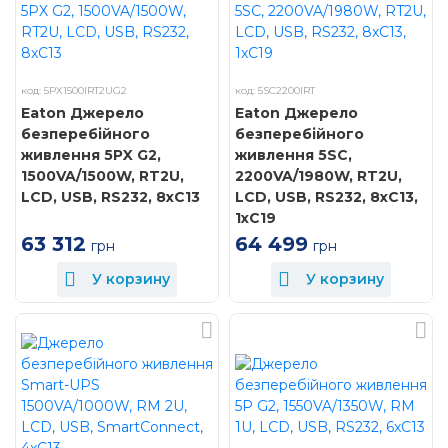
код: 5PX1500IRT2UG2
код: 5SC2200IRT
Eaton Джерело
Eaton Джерело
безперебійного
безперебійного
живлення 5PX G2,
живлення 5SC,
1500VA/1500W, RT2U,
2200VA/1980W, RT2U,
LCD, USB, RS232, 8xC13
LCD, USB, RS232, 8xC13,
1xC19
63 312
64 499
грн
грн
У корзину
У корзину