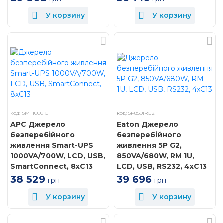
У корзину
У корзину
код: SMT1000IC
код: 5P850IRG2
APC Джерело
Eaton Джерело
безперебійного
безперебійного
живлення Smart-UPS
живлення 5P G2,
1000VA/700W, LCD, USB,
850VA/680W, RM 1U,
SmartConnect, 8xC13
LCD, USB, RS232, 4xC13
38 529
39 696
грн
грн
У корзину
У корзину