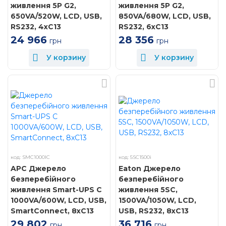
живлення 5P G2,
живлення 5P G2,
650VA/520W, LCD, USB,
850VA/680W, LCD, USB,
RS232, 4xC13
RS232, 6xC13
24 966
28 356
грн
грн
У корзину
У корзину
код: SMC1000IC
код: 5SC1500i
APC Джерело
Eaton Джерело
безперебійного
безперебійного
живлення Smart-UPS C
живлення 5SC,
1000VA/600W, LCD, USB,
1500VA/1050W, LCD,
SmartConnect, 8xC13
USB, RS232, 8xC13
29 802
36 716
грн
грн