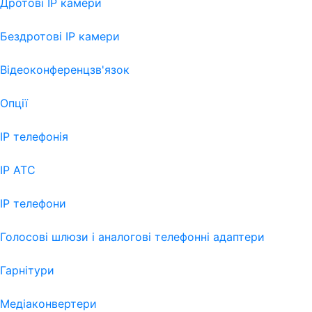
Дротові IP камери
Бездротові IP камери
Відеоконференцзв'язок
Опції
IP телефонія
IP АТС
IP телефони
Голосові шлюзи і аналогові телефонні адаптери
Гарнітури
Медіаконвертери