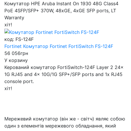
Комутатор HPE Aruba Instant On 1930 48G Class4
PoE 4SFP/SFP+ 370W, 48xGE, 4xGE SFP ports, LT
Warranty
хіт!
код: FS-124F
Fortinet Комутатор Fortinet FortiSwitch FS-124F
56 056
грн
У корзину
Керований комутатор FortiSwitch-124F Layer 2 24x
1G RJ45 and 4x 10G/1G SFP+/SFP ports and 1x RJ45
console port.
хіт!
Мережевий комутатор (він же - світч) являє собою
один з елементів мережевого обладнання, який