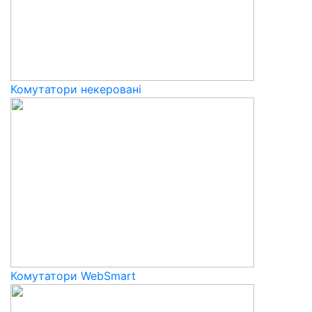
Комутатори некеровані
Комутатори WebSmart