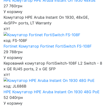
HPE Комутатор HPE Aruba Instant On 1930 48xGE
27 760
грн
У корзину
Комутатор HPE Aruba Instant On 1930, 48xGE,
4xSFP+ ports, LT Warranty
хіт!
код: FS-108F
Fortinet Комутатор Fortinet FortiSwitch FS-108F
29 788
грн
У корзину
Керований комутатор FortiSwitch-108F L2 Switch - 8
x GE RJ45 ports, 2 x GE SFP
хіт!
код: JL686B
HPE Комутатор HPE Aruba Instant On 1930 48G PoE
52 040
грн
У корзину