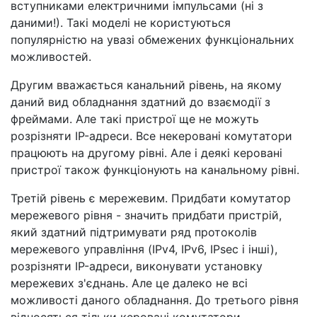
вступниками електричними імпульсами (ні з
даними!). Такі моделі не користуються
популярністю на увазі обмежених функціональних
можливостей.
Другим вважається канальний рівень, на якому
даний вид обладнання здатний до взаємодії з
фреймами. Але такі пристрої ще не можуть
розрізняти IP-адреси. Все некеровані комутатори
працюють на другому рівні. Але і деякі керовані
пристрої також функціонують на канальному рівні.
Третій рівень є мережевим. Придбати комутатор
мережевого рівня - значить придбати пристрій,
який здатний підтримувати ряд протоколів
мережевого управління (IPv4, IPv6, IPsec і інші),
розрізняти IP-адреси, виконувати установку
мережевих з'єднань. Але це далеко не всі
можливості даного обладнання. До третього рівня
відносяться тільки керовані комутатори.