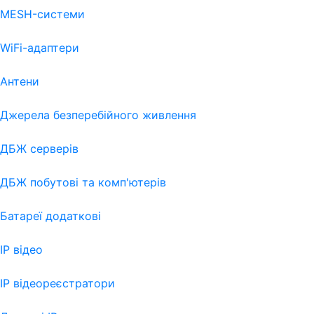
MESH-системи
WiFi-адаптери
Антени
Джерела безперебійного живлення
ДБЖ серверів
ДБЖ побутові та комп'ютерів
Батареї додаткові
IP відео
IP відеореєстратори