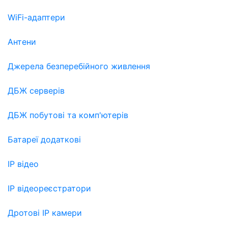
WiFi-адаптери
Антени
Джерела безперебійного живлення
ДБЖ серверів
ДБЖ побутові та комп'ютерів
Батареї додаткові
IP відео
IP відеореєстратори
Дротові IP камери