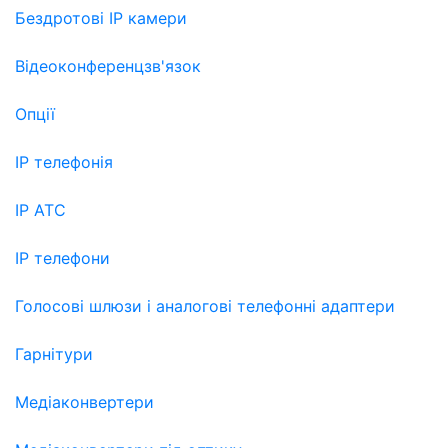
Бездротові IP камери
Відеоконференцзв'язок
Опції
IP телефонія
IP АТС
IP телефони
Голосові шлюзи і аналогові телефонні адаптери
Гарнітури
Медіаконвертери