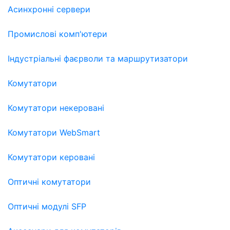
Асинхронні сервери
Промислові комп'ютери
Індустріальні фаєрволи та маршрутизатори
Комутатори
Комутатори некеровані
Комутатори WebSmart
Комутатори керовані
Оптичні комутатори
Оптичні модулі SFP