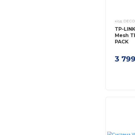
код: DEC
TP-LIN
Mesh T
PACK
3 79
Система 
Deco M4 
LAN/WAN