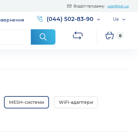
Відділ продажу:
sale@itel.ua
(044) 502-83-90
Ua
повернення
0
MESH-системи
WiFi-адаптери