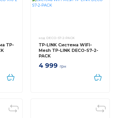
код: DECO-S7-2-PACK
ма TP-
TP-LINK Система WiFi-
CK
Mesh TP-LINK DECO-S7-2-
PACK
4 999
грн
Система WiFi-Mesh TP-LINK
Deco S7 AC1900, 3xGE
LAN/WAN, 2мод