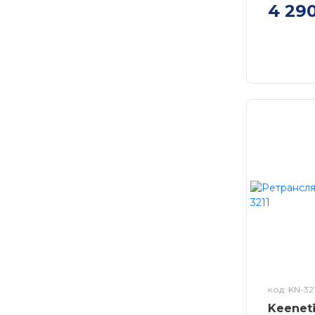
4 29
Keenetic
Mesh Wi-
Gigabit E
код: KN-321
Keenet