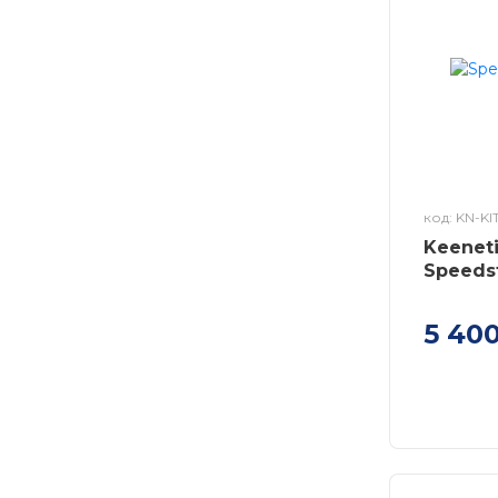
код: KN-KI
Keenet
Speedst
5 40
Комплект
Speedste
008 для 