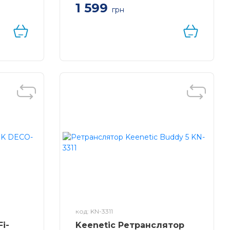
1 599
грн
INK
Система WiFi-Mesh TP-LINK
AN,
Deco E4, AC1200, 2xFE
LAN/WAN, 1мод
код: KN-3311
i-
Keenetic Ретранслятор