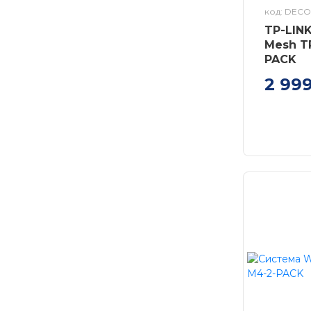
код: DECO
TP-LIN
Mesh T
PACK
2 99
Система 
Deco E4 
2мод