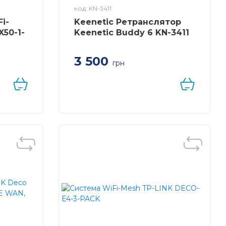
код: KN-3411
i-
Keenetic Ретранслятор
X50-1-
Keenetic Buddy 6 KN-3411
3 500
грн
INK
Keenetic Buddy 6 KN-3411 – Mesh
Wi-Fi 6 AX3000 з портом Gigabit
Ethernet