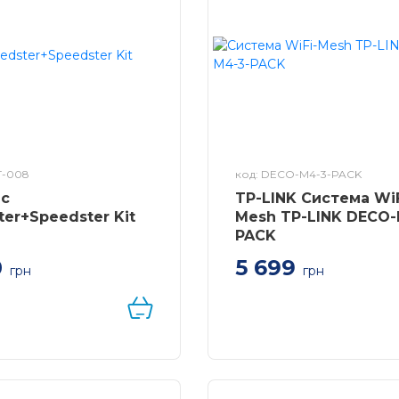
T-008
код: DECO-M4-3-PACK
ic
TP-LINK Система WiF
er+Speedster Kit
Mesh TP-LINK DECO-
PACK
0
5 699
грн
грн
 Keenetic
Система WiFi-Mesh TP-L
r+Speedster Kit KN-KIT-
Deco M4 AC1200, 2xGE
безшовного Wi-Fi
LAN/WAN, 3мод