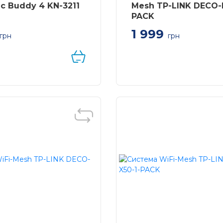
c Buddy 4 KN-3211
Mesh TP-LINK DECO-
PACK
1 999
грн
грн
 Buddy 4 – Mesh Wi-Fi
Система WiFi-Mesh TP-L
ортом Ethernet
Deco M4 AC1200, 2xGE
LAN/WAN, 1мод