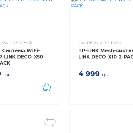
-X50-POE-1-PACK
код: DECO-X10-2-PACK
K Система WiFi-
TP-LINK Mesh-систе
P-LINK DECO-X50-
LINK DECO-X10-2-PA
PACK
4 999
9
грн
грн
WiFi-Mesh TP-LINK
 AX3000, 1xGE
, 1x2,5GE LAN/WAN,
E