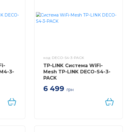
код: DECO-S4-3-PACK
i-
TP-LINK Система WiFi-
M4-3-
Mesh TP-LINK DECO-S4-3-
PACK
6 499
грн
INK
Система WiFi-Mesh TP-LINK
Deco S4 AC1200, 2xGE
LAN/WAN, 3мод