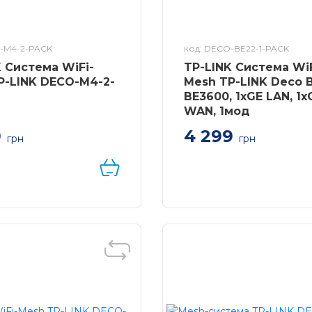
O-M4-2-PACK
код: DECO-BE22-1-PACK
K Система WiFi-
TP-LINK Система WiF
P-LINK DECO-M4-2-
Mesh TP-LINK Deco 
BE3600, 1xGE LAN, 1x
WAN, 1мод
9
4 299
грн
грн
WiFi-Mesh TP-LINK
AC1200, 2xGE
, 2мод