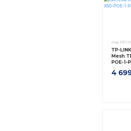
код: DECO
TP-LIN
Mesh T
POE-1-
4 69
Система 
Deco X50
LAN/WAN
1мод, Po