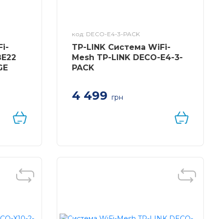
код: DECO-E4-3-PACK
i-
TP-LINK Система WiFi-
BE22
Mesh TP-LINK DECO-E4-3-
GE
PACK
4 499
грн
Система WiFi-Mesh TP-LINK
Deco E4 AC1200, 2xFE LAN/WAN,
3мод