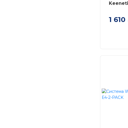
Keeneti
1 610
Keenetic
N300 з п