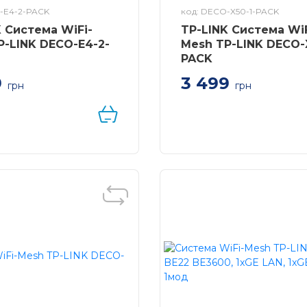
-E4-2-PACK
код: DECO-X50-1-PACK
K Система WiFi-
TP-LINK Система WiF
P-LINK DECO-E4-2-
Mesh TP-LINK DECO-
PACK
9
3 499
грн
грн
WiFi-Mesh TP-LINK
Система WiFi-Mesh TP-L
AC1200, 2xFE LAN/WAN,
Deco X50 AX3000, 3xGE
LANWAN, 1мод