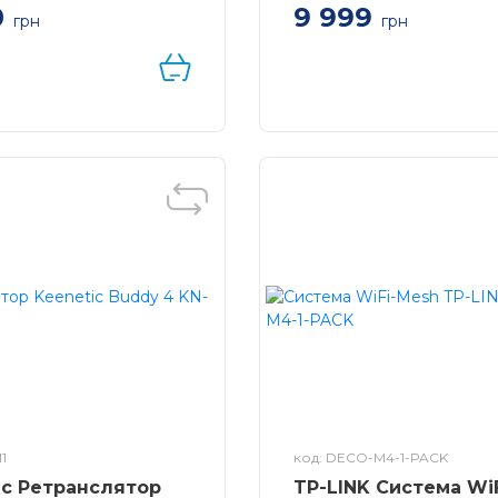
0
9 999
грн
грн
 Buddy 6 SE KN-4410 –
Система WiFi-Mesh TP-L
Fi 6 AX3000 з портом
Deco X60 AX5400, 1xGE L
thernet
1xGE WAN, 1мод
1
код: DECO-M4-1-PACK
ic Ретранслятор
TP-LINK Система WiF