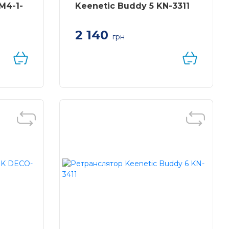
M4-1-
Keenetic Buddy 5 KN-3311
2 140
грн
INK
Keenetic Buddy 5 KN-3311 –
двохдіапазонний Mesh Wi-Fi
ретранслятор