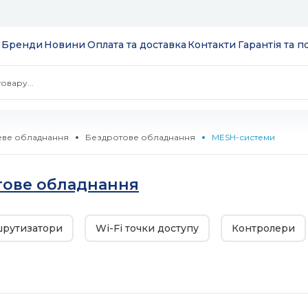
Бренди
Новини
Оплата та доставка
Контакти
Гарантія та 
ве обладнання
Бездротове обладнання
MESH-системи
 екрани
тове обладнання
ції
S
шрутизатори
Wi-Fi точки доступу
Контролери
 модулі вводу/
ів та додатків
 SSD 2.5''
екеровані
комутатори
 HDD 3.5''
WebSmart
тизатори
нтерфейсів