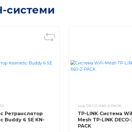
-системи
белі для
еровані
тизатори
і протоколів
орів
татори
оступу
в
ервери
лі SFP
 та комп'ютерів
комп'ютери
тратори
і фаєрволи та
я комутаторів
и
ткові
амери
ори
ernet
и
P камери
ери під оптику
и і аналогові
нцзв'язок
ери під SFP
даптери
ля
ерів
10
код: DECO-X60-2-PACK
ic Ретранслятор
TP-LINK Система WiF
c Buddy 6 SE KN-
Mesh TP-LINK DECO-
PACK