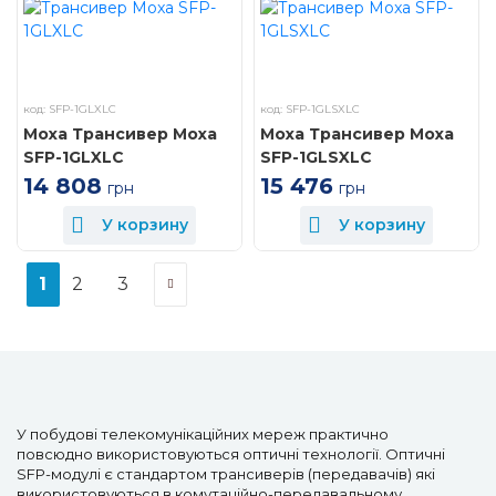
код: SFP-1GLXLC
код: SFP-1GLSXLC
Moxa Трансивер Moxa
Moxa Трансивер Moxa
SFP-1GLXLC
SFP-1GLSXLC
14 808
15 476
грн
грн
У корзину
У корзину
1
2
3
У побудові телекомунікаційних мереж практично
повсюдно використовуються оптичні технології. Оптичні
SFP-модулі є стандартом трансиверів (передавачів) які
використовуються в комутаційно-передавальному