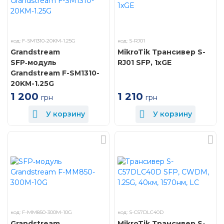
код: F-SM1310-20KM-1.25G
код: S-RJ01
Grandstream
MikroTik Трансивер S-
SFP‑модуль
RJ01 SFP, 1xGE
Grandstream F-SM1310-
20KM-1.25G
1 210
1 200
грн
грн
У корзину
У корзину
код: F-MM850-300M-10G
код: S-C57DLC40D
Grandstream
MikroTik Трансивер S-