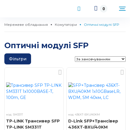
0
Мережеве обладнання
Комутатори
Оптичні модулі SFP
Оптичні модулі SFP
Фільтри
код: SM331T
код: 436XT-BXU/40KM
TP-LINK Трансивер SFP
D-Link SFP+Трансiвер
TP-LINK SM331T
436XT-BXU/40KM