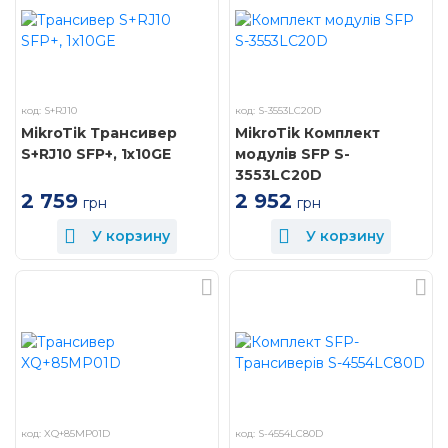
код: S+RJ10
код: S-3553LC20D
MikroTik Трансивер
MikroTik Комплект
S+RJ10 SFP+, 1x10GE
модулів SFP S-
3553LC20D
2 759
2 952
грн
грн
У корзину
У корзину
код: XQ+85MP01D
код: S-4554LC80D