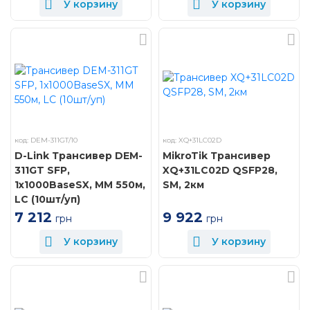
У корзину
У корзину
код: DEM-311GT/10
код: XQ+31LC02D
D-Link Трансивер DEM-
MikroTik Трансивер
311GT SFP,
XQ+31LC02D QSFP28,
1x1000BaseSX, MM 550м,
SM, 2км
LC (10шт/уп)
9 922
7 212
грн
грн
У корзину
У корзину