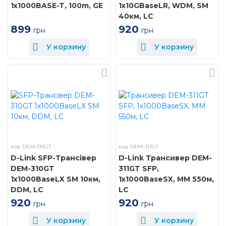
1x1000BASE-T, 100m, GE
1x10GBaseLR, WDM, SM
40км, LC
899
920
грн
грн
У корзину
У корзину
код: DEM-310GT
код: DEM-311GT
D-Link SFP-Трансiвер
D-Link Трансивер DEM-
DEM-310GT
311GT SFP,
1x1000BaseLX SM 10км,
1x1000BaseSX, MM 550м,
DDM, LC
LC
920
920
грн
грн
У корзину
У корзину