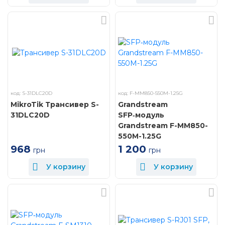
код: S-31DLC20D
код: F-MM850-550M-1.25G
MikroTik Трансивер S-
Grandstream
31DLC20D
SFP‑модуль
Grandstream F-MM850-
550M-1.25G
968
1 200
грн
грн
У корзину
У корзину