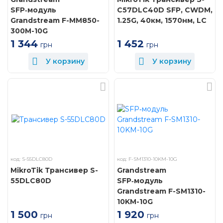
SFP‑модуль
C57DLC40D SFP, CWDM,
Grandstream F-MM850-
1.25G, 40км, 1570нм, LC
300M-10G
1 452
1 344
грн
грн
У корзину
У корзину
код: S-55DLC80D
код: F-SM1310-10KM-10G
MikroTik Трансивер S-
Grandstream
55DLC80D
SFP‑модуль
Grandstream F-SM1310-
10KM-10G
1 500
1 920
грн
грн