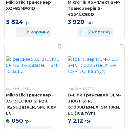
MikroTik Трансивер
MikroTik Комплект SFP-
XQ+85MP01D
Трансиверів S-
4554LC80D
3 824
3 920
грн
грн
У корзину
У корзину
код: XS+31LC10D
код: DEM-310GT/10
MikroTik Трансивер
D-Link Трансивер DEM-
XS+31LC10D SFP28,
310GT SFP,
1x25GBaseLR, SM, 10км,
1x1000BaseLX. SM 10км,
LC
LC (10шт/уп)
6 050
7 212
грн
грн