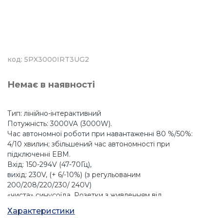
код: 5PX3000IRT3UG2
Немає в наявності
Тип: лінійно-інтерактивний
Потужність: 3000VA (3000W).
Час автономної роботи при навантаженні 80 %/50%:
4/10 хвилин; збільшений час автономності при
підключенні EBM.
Вхід: 150-294V (47-70Гц),
вихід: 230V, (+ 6/-10%) (з регульованим
200/208/220/230/ 240V)
«чиста» синусоїда. Розетки з живленням від
акумулятора: (8) C13 + (2) C19 (з них 1 група розеток 2
Характеристики
C13 і 1 група розеток 2 C13 + 1 C19 з дистанційним