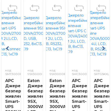
код:
код:
код:
код:
код:
SMT3000RMI2UC
9SX3000I
9SX3000IR
SMC3000RMI2U
SRTG5KXLI
APC
Eaton
Eaton
APC
APC
Джерело
Джерело
Джерело
Джерело
Джере
безперебійного
безперебійного
безперебійного
безперебійного
безпер
живлення
живлення
живлення
живлення
живлен
Smart-
9SX,
9SX,
Smart-
Smart-
UPS
3000VA/2700W,
3000VA/2700W,
UPS
UPS