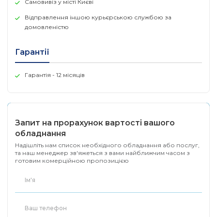
Самовивіз у місті Києві
режим зарядки з тепловою компенсацією (вибраний
користувачем)
Відправлення іншою курьєрською службою за
домовленістю
Гарантії
Гарантія - 12 місяців
Запит на прорахунок вартості вашого
обладнання
Надішліть нам список необхідного обладнання або послуг,
та наш менеджер зв'яжеться з вами найближчим часом з
готовим комерційною пропозицією