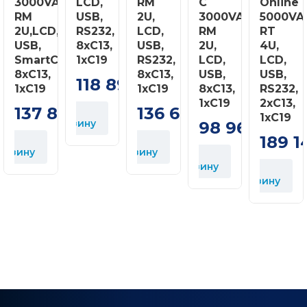
3000VA/2700W,
LCD,
RM
C
Online
RM
USB,
2U,
3000VA/2400W,
5000VA
2U,LCD,
RS232,
LCD,
RM
RT
USB,
8xC13,
USB,
2U,
4U,
SmartConnect,
1xC19
RS232,
LCD,
LCD,
8xC13,
8xC13,
USB,
USB,
118 896
грн
1xC19
1xC19
8xC13,
RS232,
1xC19
2xC13,
137 849
136 697
У
грн
грн
1xC19
корзину
98 960
У
грн
к
189 1
У
орзину
корзину
У
корзину
У
корзину