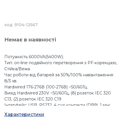
код: 9104-12567
Немає в наявності
Потужність 6000VA(5400W);
Тип: on-line подвійного перетворення з PF-корекцією,
Стійка/Вежа
Час роботи від батарей за 50%/100% навантаження:
8/3 хв.
Hardwired 176-276В (100-276В) ~50/60Гц.
Вихід Hardwired 230V ~50/60Гц, (8) розеток IEC 320
C13, (2) розеток IEC 320 C19
Інтерфейс: USB, RS232, 4 сухі контакти (DB9), 1 міні
термінал для віддаленого ВКЛ/ВИКЛ і 1 для
Характеристики
віддаленого аварійного відключення, 1 слот для
опціональної мережевої/Modbus/релейної карти