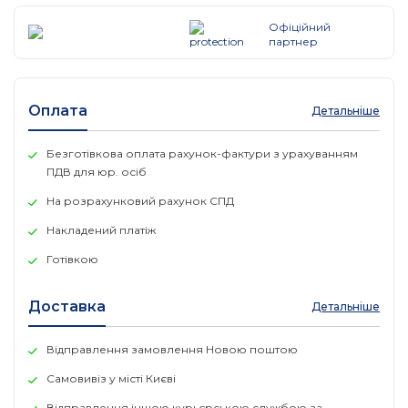
Габарити (х х х г): 44x13x68,5 см. 3U
Вага 48 кг.
Офіційний
Гарантія: 2 роки.
партнер
Набір для встановлення в стійку 9RK - входить до
комплекту поставки,
Опції: зовнішній бат. модуль 9SXEBM180RT/9000-3061
Оплата
Детальніше
(до 4шт), сервісний байпас HotSwap MBP6Ki
Безготівкова оплата рахунок-фактури з урахуванням
ПДВ для юр. осіб
На розрахунковий рахунок СПД
Накладений платіж
Готівкою
Доставка
Детальніше
Відправлення замовлення Новою поштою
Самовивіз у місті Києві
Відправлення іншою курьєрською службою за