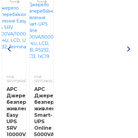
код:
код:
SRV10KRIRK
SRTG5KXLI
APC
APC
Джерело
Джерело
безперебійного
безперебійного
живлення
живлення
Easy
Smart-
UPS
UPS
SRV
Online
10000VA/10000W,
5000VA/5000W,