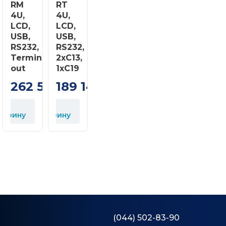
RM
RT
4U,
4U,
LCD,
LCD,
USB,
USB,
RS232,
RS232,
Terminal
2xC13,
out
1xC19
262 513
189 143
грн
грн
У
орзину
корзину
(044) 502-83-90