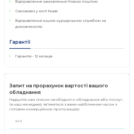
зв'язку
Відправлення замовлення Новою поштою
Самовивіз у місті Києві
Частота
2.400-2.4835 ГГц
Відправлення іншою курьєрською службою за
802.11n: до 150 Мбіт/с (динамічна)
домовленістю
Рівень
802.11g: до 54 Мбіт/с (динамічна)
сигналу
Гарантії
802.11b: до 11 Мбіт/с (динамічна)
Гарантія - 12 місяців
130M: -68 дБм за 10% PER
108M: -68 дБм за 10% PER
Запит на прорахунок вартості вашого
54M: -68 дБм за 10% PER
Чутливість
обладнання
прийому
Надішліть нам список необхідного обладнання або послуг,
11M: -85 дБм за 8% PER
та наш менеджер зв'яжеться з вами найближчим часом з
готовим комерційною пропозицією
6M: -88 дБм за 10% PER
1M: -90 дБм за 8% PER