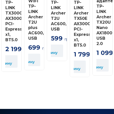
WiFi
адапте
TP-
TP-
TP-
Вологість (при зберіганні): 5% ~ 90
TP-
TP-
LINK
LINK
LINK
конденсації
LINK
LINK
TX3000E
Archer
Archer
Archer
Archer
AX3000,
T2U
TX50E
T2U
TX20U
PCI-
AC600,
AX3000,
plus
Nano
Express
USB
PCI-
AC600,
AX1800
x1,
Express
599
USB
USB
грн
BT5.0
x1,
2.0
BT5.0
699
2 199
У
грн
грн
1 099
корзину
1 799
грн
У
У
корзину
У
орзину
к
У
корзину
корзину