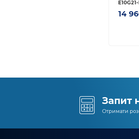
E10G21-
14 9
Мережева
10GbE SF
Запит 
Отримати роз