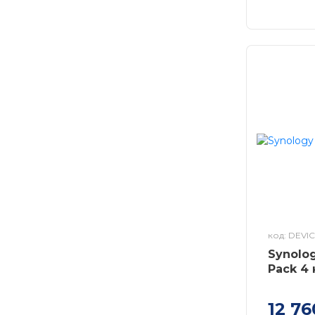
код: DEVI
Synolo
Pack 4
12 76