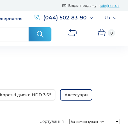
Відділ продажу:
sale@itel.ua
(044) 502-83-90
Ua
повернення
0
Жорсткі диски HDD 3.5''
Аксесуари
Сортування