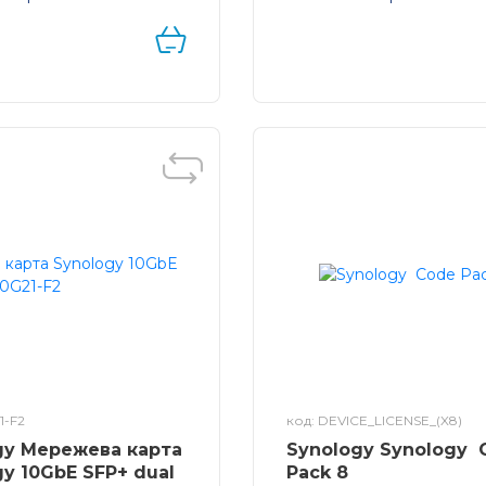
упу для підключення 4
Плата комбінованого ад
Synology Surveillance
твердотільного накопичу
2 і 10GbE для підвищенн
продуктивності
1-F2
код: DEVICE_LICENSE_(X8)
gy Мережева карта
Synology Synology 
y 10GbE SFP+ dual
Pack 8