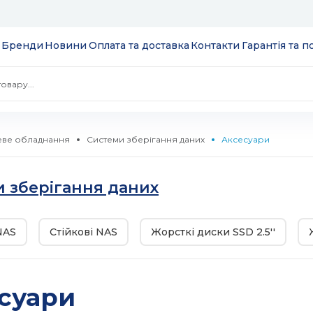
Бренди
Новини
Оплата та доставка
Контакти
Гарантія та 
ве обладнання
Системи зберігання даних
Аксесуари
 екрани
 зберігання даних
ції
S
NAS
Стійкові NAS
Жорсткі диски SSD 2.5''
 модулі вводу/
ів та додатків
 SSD 2.5''
екеровані
комутатори
суари
 HDD 3.5''
WebSmart
тизатори
нтерфейсів