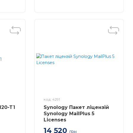
NAS
код: 4291
M20-T1
Synology Пакет ліцензій
Synology MailPlus 5
Licenses
14 520
грн