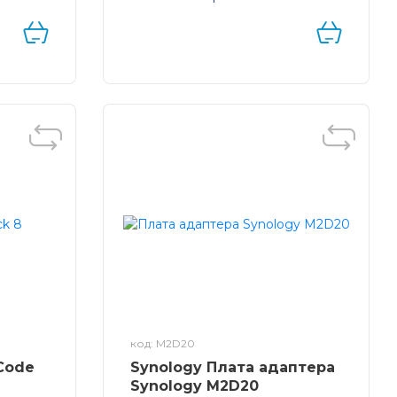
аптера
Пакети ліцензій для збільшення
вача M.
кількості активних облікових
я
записів у пакеті Synology
MailPlus
код: M2D20
Code
Synology Плата адаптера
Synology M2D20