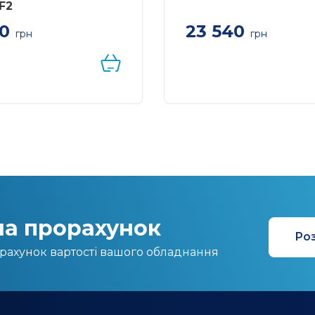
F2
23 540
60
грн
грн
 карта Synology
Код доступу для підклю
P+ dual
камер до Synology Survei
Station
на прорахунок
Роз
рахунок вартості вашого обладнання