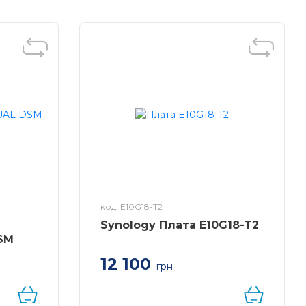
код: E10G18-T2
Synology Плата E10G18-T2
SM
12 100
грн
UAL DSM
Додаткова високошвидкісна
плата 10GBase-T з двома
портами для серверів Synology