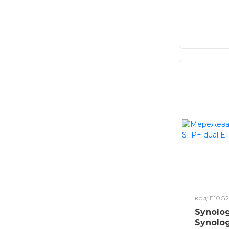
Код дост
камер до 
Station
код: E10G2
Synolo
Synolog