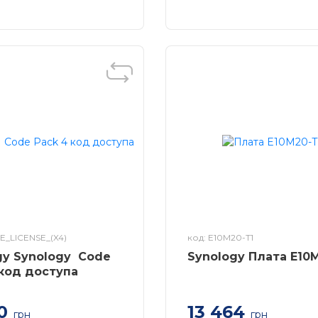
CE_LICENSE_(X4)
код: E10M20-T1
gy Synology Code
Synology Плата E10
 код доступа
0
13 464
грн
грн