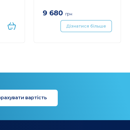
9 680
грн
чення 8
Плата адаптера твердотільного
llance
накопичувача M. 2 з двома
Дізнатися більше
слотами для прискорення
роботи кеша
рахувати вартість