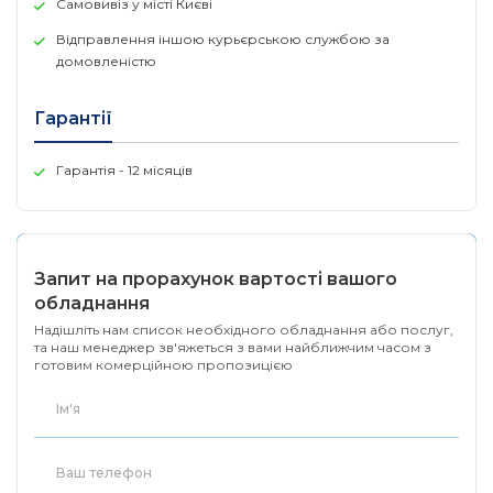
Самовивіз у місті Києві
Відправлення іншою курьєрською службою за
домовленістю
Бездротова мережа
Wi-Fi 6
Гарантії
Стандарти
5 ГГц: IEEE 802.11ax/ac/n/a
Гарантія - 12 місяців
2,4 ГГц: IEEE 802.11ax/n/b/g
AX3000
Запит на прорахунок вартості вашого
Wi-Fi швидкість
5 ГГц: 2402 Мбіт/с (802.11ax, HE16
обладнання
Надішліть нам список необхідного обладнання або послуг,
2,4 ГГц: 574 Мбіт/с (802.11ax)
та наш менеджер зв'яжеться з вами найближчим часом з
готовим комерційною пропозицією
Для трикімнатних квартир