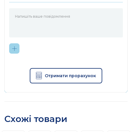
4 фіксовані високопродуктивні а
З декількох антен формується пот
Діапазон WiFi
Beamforming
Концентрує бездротової сигнал в 
Отримати прорахунок
Потужний модуль FEM
Покращує потужність передачі д
Высока
Схожі товари