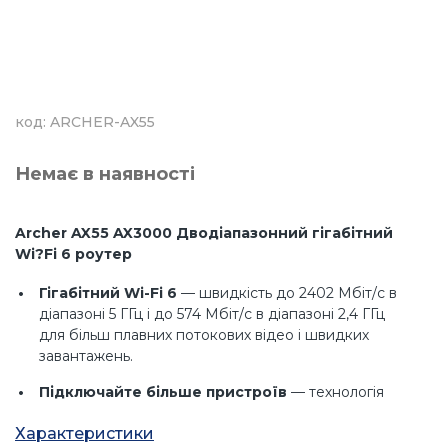
код: ARCHER-AX55
Немає в наявності
Archer AX55 AX3000 Дводіапазонний гігабітний
Wi?Fi 6 роутер
Гігабітний Wi-Fi 6
— швидкість до 2402 Мбіт/с в
діапазоні 5 ГГц і до 574 Мбіт/с в діапазоні 2,4 ГГц
для більш плавних потокових відео і швидких
завантажень.
Підключайте більше пристроїв
— технологія
OFDMA збільшує продуктивність в 4 рази для
Характеристики
одночасного підключення великої кількості