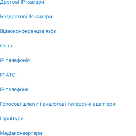
Дротові IP камери
Бездротові IP камери
Відеоконференцзв'язок
Опції
IP телефонія
IP АТС
IP телефони
Голосові шлюзи і аналогові телефонні адаптери
Гарнітури
Медіаконвертери