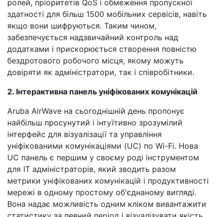
ролей, пріоритетів QoS і обмеження пропускної
здатності для більш 1500 мобільних сервісів, навіть
якщо вони шифруються. Таким чином,
забезпечується надзвичайний контроль над
додатками і прискорюється створення повністю
бездротового робочого місця, якому можуть
довіряти як адміністратори, так і співробітники.
2. Інтерактивна панель уніфікованих комунікацій
Aruba AirWave на сьогоднішній день пропонує
найбільш просунутий і інтуїтивно зрозумілий
інтерфейс для візуалізації та управління
уніфікованими комунікаціями (UC) по Wi-Fi. Нова
UC панель є першим у своєму роді інструментом
для IT адміністраторів, який зводить разом
метрики уніфікованих комунікацій і продуктивності
мережі в одному простому об'єднаному вигляді.
Вона надає можливість одним кліком вивантажити
статистику за певний період і візуалізувати якість