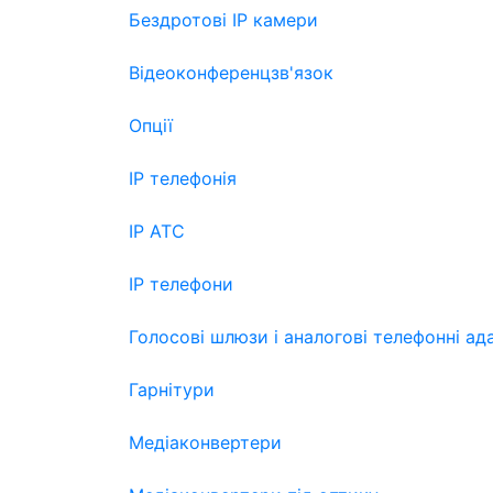
Бездротові IP камери
Відеоконференцзв'язок
Опції
IP телефонія
IP АТС
IP телефони
Голосові шлюзи і аналогові телефонні ад
Гарнітури
Медіаконвертери