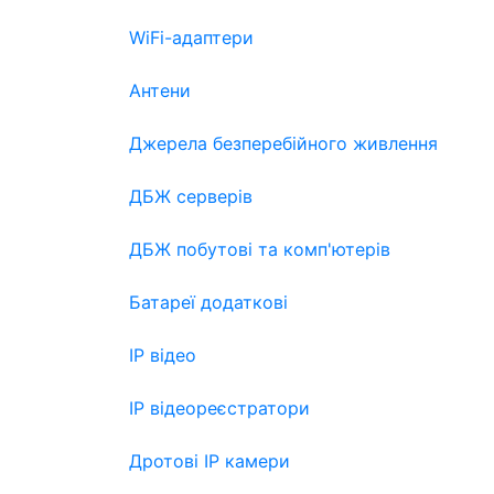
WiFi-адаптери
Антени
Джерела безперебійного живлення
ДБЖ серверів
ДБЖ побутові та комп'ютерів
Батареї додаткові
IP відео
IP відеореєстратори
Дротові IP камери