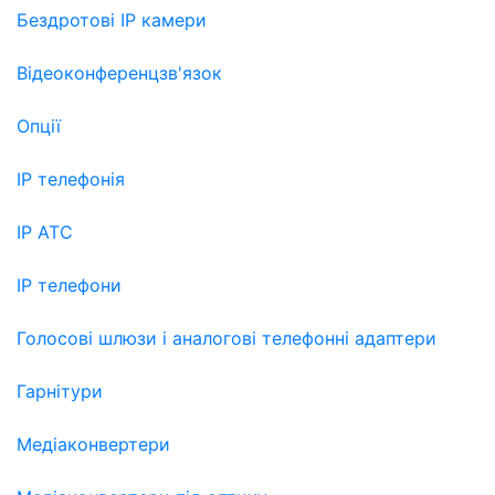
Бездротові IP камери
Відеоконференцзв'язок
Опції
IP телефонія
IP АТС
IP телефони
Голосові шлюзи і аналогові телефонні адаптери
Гарнітури
Медіаконвертери