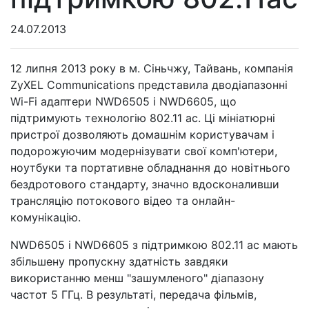
24.07.2013
12 липня 2013 року в м. Сіньчжу, Тайвань, компанія
ZyXEL Communications представила дводіапазонні
Wi-Fi адаптери NWD6505 і NWD6605, що
підтримують технологію 802.11 ac. Ці мініатюрні
пристрої дозволяють домашнім користувачам і
подорожуючим модернізувати свої комп'ютери,
ноутбуки та портативне обладнання до новітнього
бездротового стандарту, значно вдосконаливши
трансляцію потокового відео та онлайн-
комунікацію.
NWD6505 і NWD6605 з підтримкою 802.11 ac мають
збільшену пропускну здатність завдяки
використанню менш "зашумленого" діапазону
частот 5 ГГц. В результаті, передача фільмів,