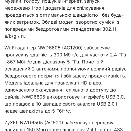
музики, голосу, пошук в інтернет, запуск
мережевих ігор і додатків для спілкування
проводиться з оптимальною швидкістю і без будь-
яких затримок. Обидві моделі зворотно сумісні з
попередніми бездротовими стандартами 802.11
a/b/g / n.
Wi-Fi адаптер NWD6605 (AC1200) забезпечує
пропускну здатність 300 Мбіт/с для частоти 2.4 ГГц
і 867 Мбіт/с для діапазону 5 ГГц. Пристрій
оснащений 2 антенами, пропонуючи великий радіус
бездротового покриття і збільшену продуктивність.
Модель ідеальна для трансляції HD відео,
одночасного скачування і спільного доступу до
файлів. NWD6605 використовує інтерфейс USB 3.0,
що працює в 10 швидше свого аналога USB 2.0 і
надає швидкість до 5 Гбіт/с.
ZyXEL NWD6505 (AC600) забезпечує передачу
даних до 150 Мбіт/с для діапазону 2.4 ГГц і до 433