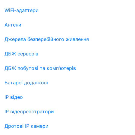
WiFi-адаптери
Антени
Джерела безперебійного живлення
ДБЖ серверів
ДБЖ побутові та комп'ютерів
Батареї додаткові
IP відео
IP відеореєстратори
Дротові IP камери