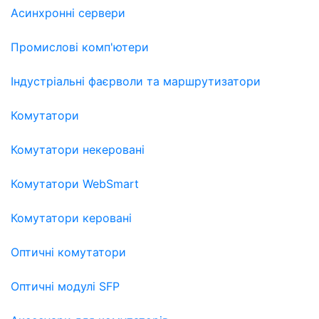
Асинхронні сервери
Промислові комп'ютери
Індустріальні фаєрволи та маршрутизатори
Комутатори
Комутатори некеровані
Комутатори WebSmart
Комутатори керовані
Оптичні комутатори
Оптичні модулі SFP