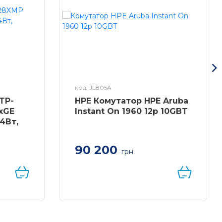
код: JL805A
TP-
HPE Комутатор HPE Aruba
xGE
Instant On 1960 12p 10GBT
84Вт,
90 200
грн
Комутатор HPE Aruba Instant
On 1960 12p 10GBT, 4p SFP+, LT
Warranty