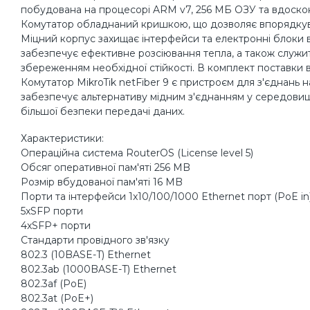
побудована на процесорі ARM v7, 256 МБ ОЗУ та вдоскона
Комутатор обладнаний кришкою, що дозволяє впорядкуват
Міцний корпус захищає інтерфейси та електронні блоки в
забезпечує ефективне розсіювання тепла, а також служить
збереженням необхідної стійкості. В комплект поставки в
Комутатор MikroTik netFiber 9 є пристроєм для з'єднань н
забезпечує альтернативу мідним з'єднанням у середови
більшої безпеки передачі даних.
Характеристики:
Операційна система RouterOS (License level 5)
Обсяг оперативної пам'яті 256 MB
Розмір вбудованої пам'яті 16 MB
Порти та інтерфейси 1x10/100/1000 Ethernet порт (PoE in
5xSFP порти
4xSFP+ порти
Стандарти провідного зв'язку
802.3 (10BASE-T) Ethernet
802.3ab (1000BASE-T) Ethernet
802.3af (PoE)
802.3at (PoE+)