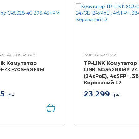
328-4C-20S-4S+RM
код: SG3428XMP
Tik Комутатор
TP-LINK Комутатор 
8-4C-20S-4S+RM
LINK SG3428XMP 24
(24xPoE), 4xSFP+, 3
Керований L2
15
23 299
грн
грн
ор MikroTik Cloud Router
328-4C-20S-4S+RM