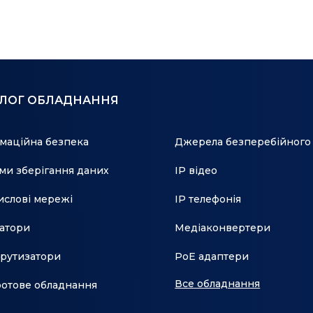
АЛОГ ОБЛАДНАННЯ
маційна безпека
Джерела безперебійного
ми зберігання даних
IP відео
слові мережі
IP телефонія
атори
Медіаконвертери
рутизатори
PoE адаптери
Все обладнання
отове обладнання