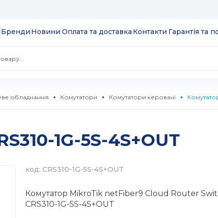
Бренди
Новини
Оплата та доставка
Контакти
Гарантія та 
ве обладнання
Комутатори
Комутатори керовані
Комутато
 екрани
RS310-1G-5S-4S+OUT
ції
S
 модулі вводу/
ів та додатків
код: CRS310-1G-5S-4S+OUT
 SSD 2.5''
екеровані
Комутатор MikroTik netFiber9 Cloud Router Swi
комутатори
CRS310-1G-5S-4S+OUT
 HDD 3.5''
WebSmart
тизатори
нтерфейсів