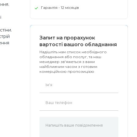
ння.
Гарантія - 12 місяців
і
стіни.
стрій
Запит на прорахунок
ення
вартості вашого обладнання
Надішліть нам список необхідного
обладнання або послуг, та наш
менеджер зв'яжеться з вами
найближчим часом з готовим
комерційною пропозицією