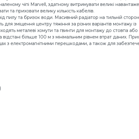
леному чіпі Marvell, здатному витримувати великі навантаже
и та приховати велику кількість кабелів.
ід пилу та бризок води. Масивний радіатор на тильній сторон
 для зміщення центру тяжіння за різних варіантів монтажу із
ходять металеві хомути та гвинти для монтажу до стовпа або 
а відстані більше 100 м з мінімальним рівнем втрат даних. При
щах з електромагнітними перешкодами, а також для забезпеч
)