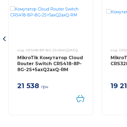
код: CRS418-8P-8G-2S+5AXQ2AXQ
код: CRS
MikroTik Комутатор Cloud
Mikro
Router Switch CRS418-8P-
CRS32
8G-2S+5axQ2axQ-RM
21 538
19 2
грн
Комутат
Switch 