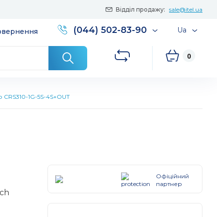
Відділ продажу:
sale@itel.ua
(044) 502-83-90
Ua
повернення
0
р CRS310-1G-5S-4S+OUT
Офіційний
партнер
tch