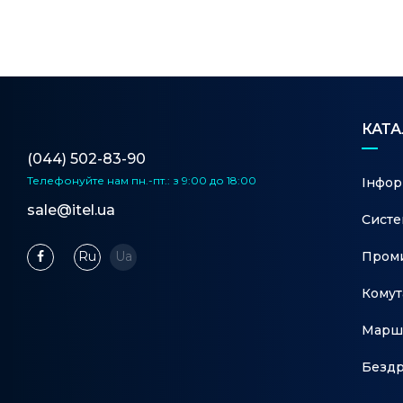
КАТ
(044) 502-83-90
Телефонуйте нам
пн.-пт.: з 9:00 до 18:00
Інфор
sale@itel.ua
Систе
Проми
Ru
Ua
Комут
Марш
Бездр