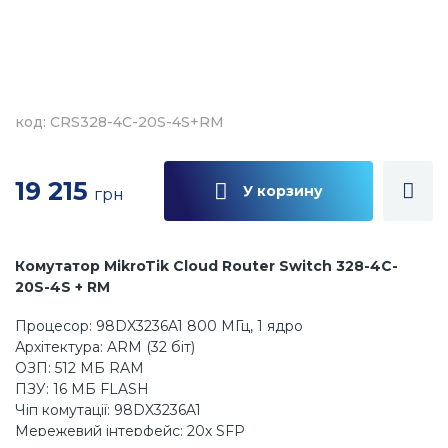
код: CRS328-4C-20S-4S+RM
19 215
У корзину
грн
Комутатор MikroTik Cloud Router Switch 328-4C-
20S-4S + RM
Процесор:
98DX3236A1 800 МГц, 1 ядро
Архітектура: ARM (32 біт)
ОЗП: 512 МБ RAM
ПЗУ: 16 МБ FLASH
Чіп комутації: 98DX3236A1
Мережевий інтерфейс: 20х SFP