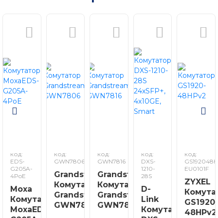
код:
код:
код:
код:
код:
EDS-
GWN7806
GWN7816
DXS-
GS192048H
G205A-
1210-
EU0101F
Grandstream
Grandstream
4PoE
28S
ZYXEL
Комутатор
Комутатор
Moxa
D-
Комута
Grandstream
Grandstream
Комутатор
Link
GS1920
GWN7806
GWN7816
MoxaEDS-
Комутатор
48HPv2