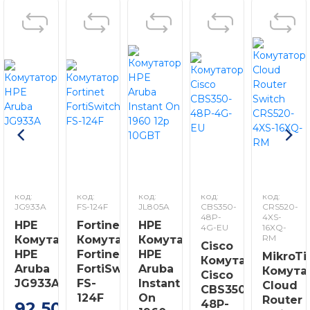
код:
код:
код:
код:
код:
JG933A
FS-124F
JL805A
CBS350-
CRS520-
48P-
4XS-
HPE
Fortinet
HPE
4G-EU
16XQ-
RM
Комутатор
Комутатор
Комутатор
Cisco
HPE
Fortinet
HPE
MikroTi
Комутатор
Aruba
FortiSwitch
Aruba
Комута
Cisco
JG933A
FS-
Instant
Cloud
CBS350-
124F
On
Router
48P-
92 500