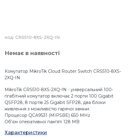
код: CRS510-8XS-2XQ-IN
Немає в наявності
Комутатор MikroTik Cloud Router Switch CRS510-8XS-
2XQ-IN
MikroTik CRS510-8XS-2XQ-IN - універсальний 100-
гігабітний комутатор включає 2 порти 100 Gigabit
QSFP28, 8 портів 25 Gigabit SFP28, два блоки
живлення з можливістю гарячої заміни.
Процесор QCA9531 (MIPSBE) 650 MHz
Об'єм оперативної пам'яті 128 MB
Сховище 32 MB, Flash
Характеристики