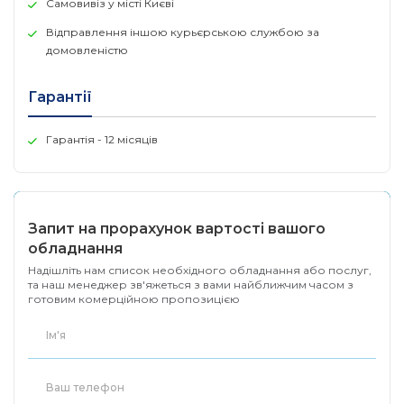
Самовивіз у місті Києві
Розміри 320 x 185 x 44 мм
Відправлення іншою курьєрською службою за
Діапазон температур
домовленістю
-40°C .. +70°C
IP20
Гарантії
Гарантія - 12 місяців
Запит на прорахунок вартості вашого
обладнання
Надішліть нам список необхідного обладнання або послуг,
та наш менеджер зв'яжеться з вами найближчим часом з
готовим комерційною пропозицією