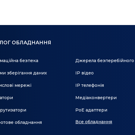
АЛОГ ОБЛАДНАННЯ
маційна безпека
Джерела безперебійного
ми зберігання даних
IP відео
слові мережі
IP телефонія
атори
Медіаконвертери
рутизатори
PoE адаптери
Все обладнання
отове обладнання