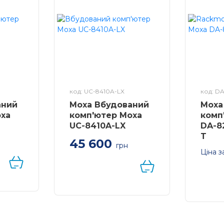
код: UC-8410A-LX
код: D
аний
Moxa Вбудований
Moxa
oxa
комп'ютер Moxa
комп
UC-8410A-LX
DA-8
T
45 600
грн
Ціна з
Компактний
N-
Стієчн
вбудований комп'ютер
проце
з 8 портами RS-
DI/DO,
i7-3555
232/422/485, 3 Ethernet-
,
портам
портами
SB на
Gigabi
CE 6.
без CF