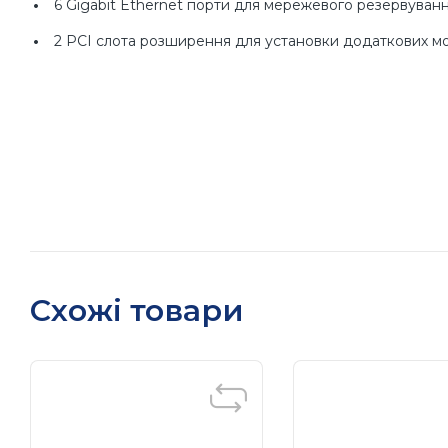
6 Gigabit Ethernet порти для мережевого резервуван
2 PCI слота розширення для установки додаткових м
1 CompactFlash сокет для розширення пам'яті
4 х USB 2.0 порти для високошвидкісної периферії з
19"2U розмір
100/240 VAC/VDC вхідний харчування
ОС Embedded Linux, Windows Embedded Standard 7
Відсутність вентиляторів
Схожі товари