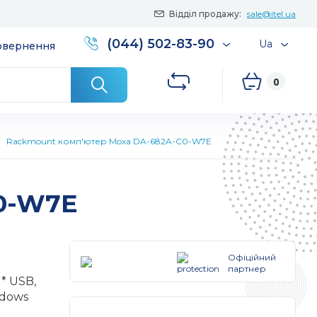
Відділ продажу:
sale@itel.ua
(044) 502-83-90
Ua
повернення
0
Rackmount комп'ютер Moxa DA-682A-C0-W7E
0-W7E
Офіційний
партнер
 * USB,
ndows