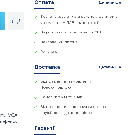
Оплата
Детальніше
Безготівкова оплата рахунок-фактури з
урахуванням ПДВ для юр. осіб
На розрахунковий рахунок СПД
Накладений платіж
Готівкою
Доставка
Детальніше
Відправлення замовлення
Новою поштою
Самовивіз у місті Києві
Відправлення іншою курьєрською
службою за домовленістю
ють VGA
терфейсу
Гарантії