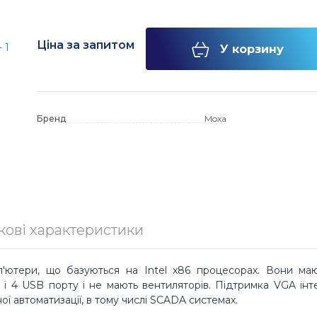
белі для
еровані
тизатори
і протоколів
орів
Ціна за запитом
У корзину
татори
оступу
в
ервери
лі SFP
 та комп'ютерів
комп'ютери
тратори
Бренд
Moxa
і фаєрволи та
я комутаторів
и
ткові
амери
ори
ernet
и
P камери
ери під оптику
и і аналогові
нцзв'язок
ери під SFP
даптери
кові характеристики
ля
ерів
ютери, що базуються на Intel x86 процесорах. Вони ма
ет і 4 USB порту і не мають вентиляторів. Підтримка VGA ін
ої автоматизації, в тому числі SCADA системах.