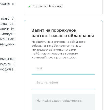
изація в
Гарантія - 12 місяців
dard 7,
датків.
аючи їм
Запит на прорахунок
 можуть
вартості вашого обладнання
ікаціями
Надішліть нам список необхідного
ницьких
обладнання або послуг, та наш
менеджер зв'яжеться з вами
найближчим часом з готовим
комерційною пропозицією
оманітні
модуль і
модулів,