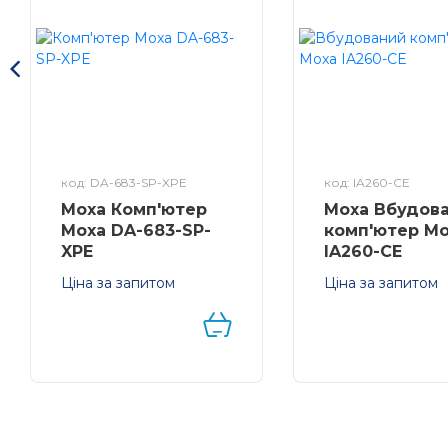
код: DA-683-SP-XPE
код: IA260-CE
Moxa Комп'ютер
Moxa Вбудов
Moxa DA-683-SP-
комп'ютер M
XPE
IA260-CE
Ціна за запитом
Ціна за запитом
6 х Ethernet
Вбудований
10/100/1000, 2 х RS-232,
комп'ютер на DI
4 x DI, 4 x DO, DVI-I,
рейку з 4 x RS-
CompactFlash, SATA,
232/422/485, 8 x 
USB, 2 слота
2 x Ethernet, VGA
розширення Windows
CompactFlash, U
Embedded Standard
базі ОС Windows 