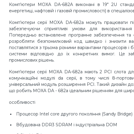
Комп'ютери MOXA DA-682A виконані в 19" 2U стандарт
енергетиці, нафтовій і газовій промисловості) в спеціалізов
Комп'ютери серії MOXA DA-682a можуть працювати пі
забезпечуючи сприятливі умови для використання 
Попередньо встановлене програмне забезпечення та с
розробляти безпомилковий код швидко і знизити вар
поставлятися з трьома різними варіантами процесорів і
системи відповідно до їх конкретних вимог. Це заб
промислових рішень.
Комп'ютери серії MOXA DA-682a мають 2 PCI слота для
комунікаційні модулі da серії, в тому числі 8-порто
універсальний модуль розширення PCI. Такий дизайн дозв
що робить MOXA DA - 682a ідеальним рішенням для широк
особливості
Процесор Intel core другого покоління (Sandy Bridge)
Вбудована DDR3 SDRAM і індустріальна DOM