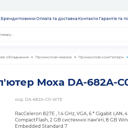
Бренди
Новини
Оплата та доставка
Контакти
Гарантія та 
ве обладнання
Промислові мережі
Промислові комп'ютери
 екрани
п'ютер Moxa DA-682A-C
ції
S
 модулі вводу/
ів та додатків
код: DA-682A-C0-W7E
 SSD 2.5''
екеровані
RacCeleron 827E , 1.4 GHz, VGA, 6 * Gigabit LAN, 4
комутатори
CompactFlash, 2 GB системної пам'яті, 8 GB Wi
Embedded Standard 7
 HDD 3.5''
WebSmart
тизатори
нтерфейсів