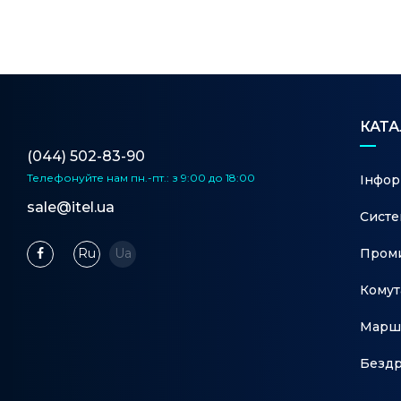
КАТ
(044) 502-83-90
Телефонуйте нам
пн.-пт.: з 9:00 до 18:00
Інфор
sale@itel.ua
Систе
Проми
Ru
Ua
Комут
Марш
Бездр