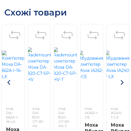
4 USB 2.0 порти для високошвидкісної периферії
Схожі товари
IEC 61850-3 і IEEE 1613 сертифікати (DPP-T моделі
тільки)
Підтримка протоколу IEEE 1588 (Linux моделі
тільки)
Моделі з двома вхідними джерелами живлення
Embedded Linux або Windows Embedded Standard
2009
Моделі з розширеним температурним діапазоном
від -40 до 70°C
код:
код:
код:
код:
код:
DA-
DA-
DA-
IA262-I-
IA240-
662A-I-
820-
820-
CE
T-LX
16-LX
C7-SP-
C7-SP-
Moxa
Moxa
HV
HV-T
Moxa