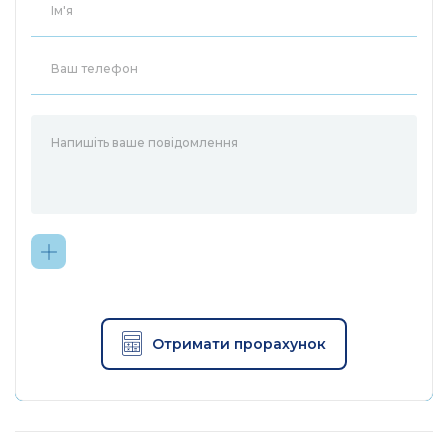
MOXA DA-683 для широкого спектру додатків
автоматизації в енергетиці.
особливості
Процесор Intel Dual Core Atom D510 1.66 GHz з
1MB L2 cache
DDR2 SODIMM сокет, підтримка DDR2 667 до 2
GB(max .)
6 10/100/1000 Mbps Ethernet портів
2 RS-232 serial порту
4 DI, 4 DO
2 SATA-300 з'єднувача для підключення жорстких
Отримати прорахунок
дисків
2 PCI слота розширення для установки додаткових
модулів
1 CompactFlash сокет для розширення пам'яті