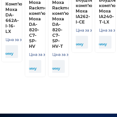
Вбудований
Вбудов
Moxa
Moxa
Комп'ютер
комп'ютер
комп'ю
Rackmount
Rackmount
Moxa
Moxa
Moxa
комп'ютер
комп'ютер
DA-
IA262-
IA240-
Moxa
Moxa
662A-
I-CE
T-LX
DA-
DA-
I-16-
820-
820-
Ціна за запитом
Ціна за з
LX
C7-
C7-
Ціна за запитом
У
У
SP-
SP-
У
корзину
корзину
HV
HV-T
к
орзину
Ціна за запитом
Ціна за запитом
У
У
корзину
корзину